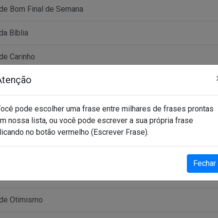
de Bom Final de Semana
da Bíblia
de Carinho
Atenção
 de Deus
de Fé
ocê pode escolher uma frase entre milhares de frases prontas
m nossa lista, ou você pode escrever a sua própria frase
de Gratidão
licando no botão vermelho (Escrever Frase).
de Grupo de Whatsapp
Fechar
de Motivação
 de Otimismo