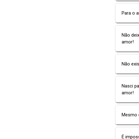
Para o a
Não dei
amor!
Não exi
Nasci p
amor!
Mesmo q
É impos