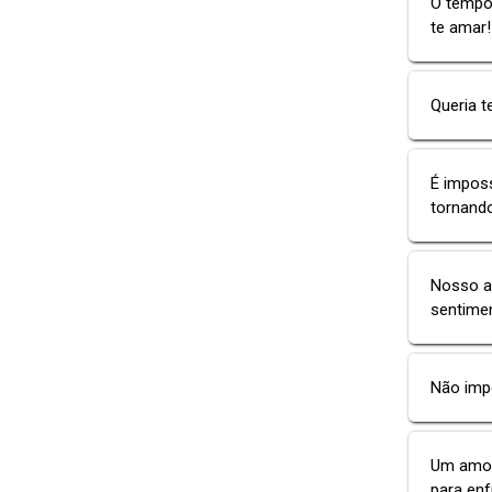
O tempo
te amar!
Queria t
É imposs
tornando
Nosso am
sentime
Não impo
Um amor 
para enf