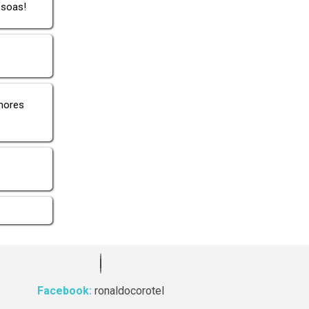
ssoas!
mores
Facebook:
ronaldocorotel