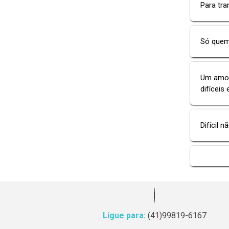
Para tra
Só quem
Um amor
difíceis
Difícil n
Ligue para:
(41)99819-6167