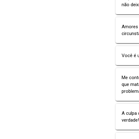
não deix
Amores 
circunst
Você é 
Me conte
que mat
problema
A culpa 
verdade!