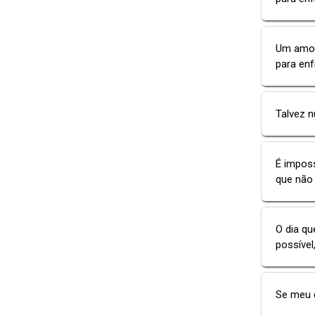
Um amor 
para enf
Talvez n
É impos
que não 
O dia qu
possíve
Se meu d