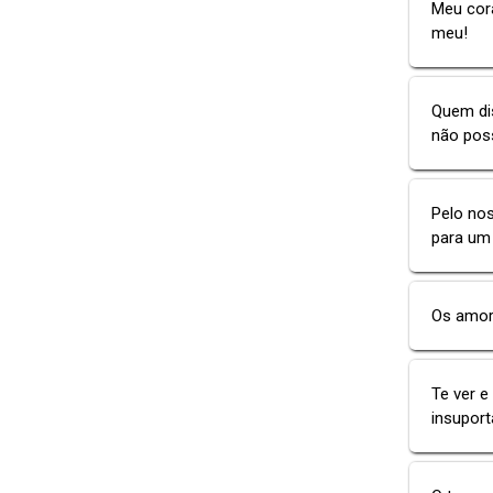
Meu cor
meu!
Quem dis
não pos
Pelo nos
para um 
Os amor
Te ver e
insuportá