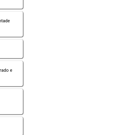
ntade
rado e