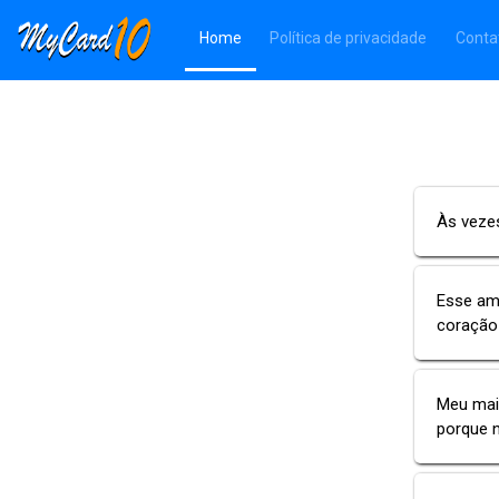
(Página atual)
Home
Política de privacidade
Conta
Às vezes
Esse amo
coração
Meu mai
porque n