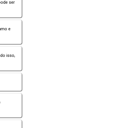
pode ser
 amo e
udo isso,
é