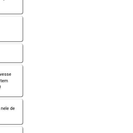
ivesse
 tem
!
 nele de