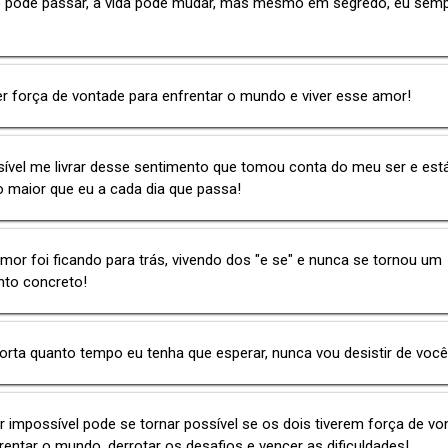
 pode passar, a vida pode mudar, mas mesmo em segredo, eu sem
er força de vontade para enfrentar o mundo e viver esse amor!
ível me livrar desse sentimento que tomou conta do meu ser e est
 maior que eu a cada dia que passa!
or foi ficando para trás, vivendo dos "e se" e nunca se tornou um
nto concreto!
rta quanto tempo eu tenha que esperar, nunca vou desistir de você
impossível pode se tornar possível se os dois tiverem força de vo
rentar o mundo, derrotar os desafios e vencer as dificuldades!