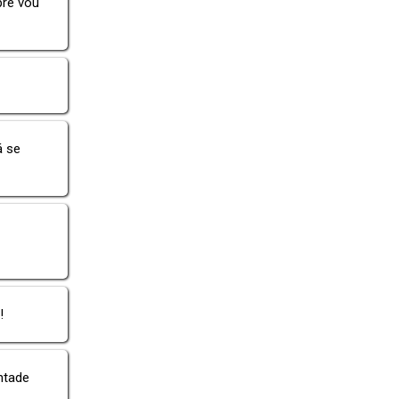
pre vou
á se
!
ntade