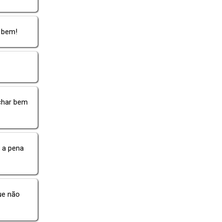
 bem!
achar bem
e a pena
ue não