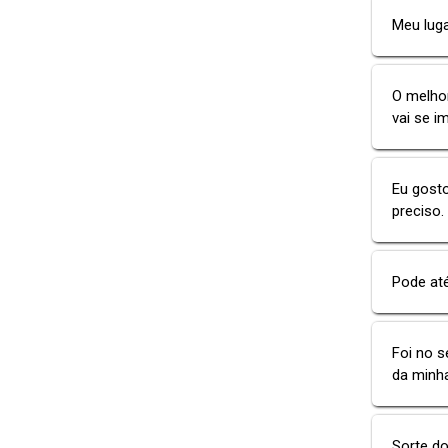
Meu luga
O melho
vai se i
Eu gost
preciso.
Pode at
Foi no s
da minha
Sorte d