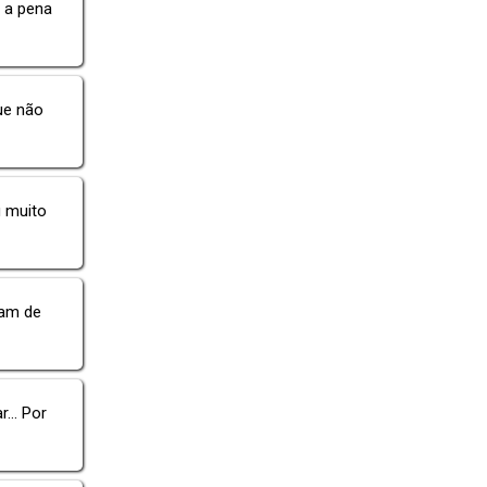
e a pena
ue não
 muito
sam de
... Por