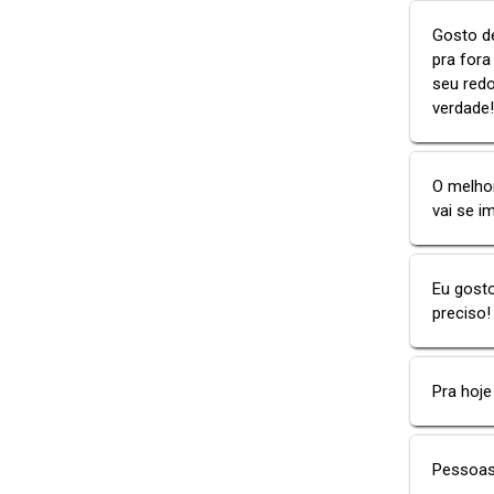
Gosto de
pra fora
seu redo
verdade!
O melhor
vai se i
Eu gost
preciso!
Pra hoje
Pessoas 