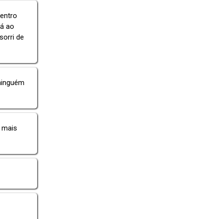
dentro
tá ao
sorri de
 ninguém
 mais