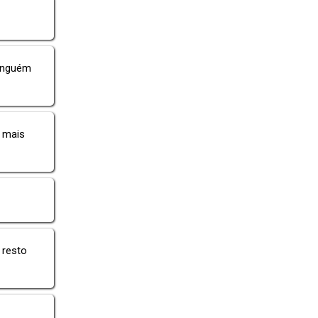
ninguém
 mais
 resto