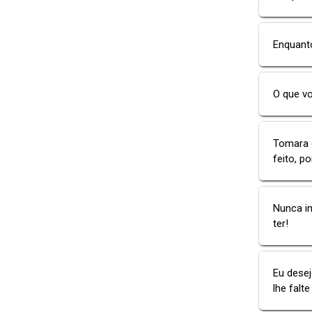
Enquant
O que vo
Tomara q
feito, p
Nunca im
ter!
Eu desej
lhe falt