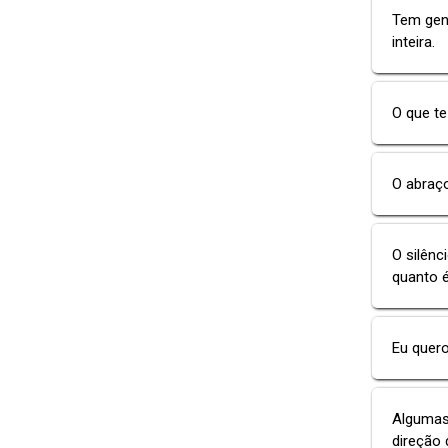
Tem gent
inteira.
O que te
O abraço
O silênc
quanto 
Eu quer
Algumas
direção 