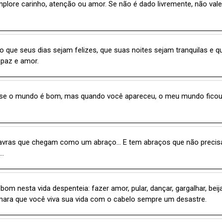
plore carinho, atenção ou amor. Se não é dado livremente, não val
o que seus dias sejam felizes, que suas noites sejam tranquilas e q
e paz e amor.
 se o mundo é bom, mas quando você apareceu, o meu mundo ficou
avras que chegam como um abraço... E tem abraços que não preci
..
bom nesta vida despenteia: fazer amor, pular, dançar, gargalhar, beijar
mara que você viva sua vida com o cabelo sempre um desastre.