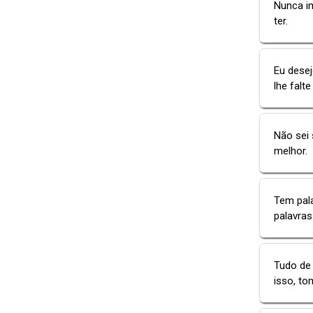
Nunca im
ter.
Eu desej
lhe falt
Não sei
melhor.
Tem pal
palavras.
Tudo de 
isso, to