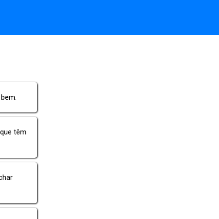
 bem.
 que têm
char