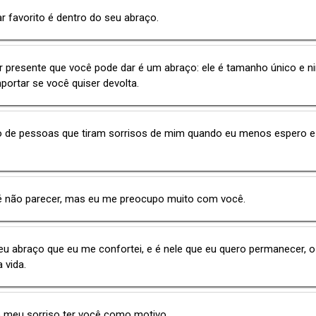
r favorito é dentro do seu abraço.
r presente que você pode dar é um abraço: ele é tamanho único e 
mportar se você quiser devolta.
o de pessoas que tiram sorrisos de mim quando eu menos espero e
é não parecer, mas eu me preocupo muito com você.
eu abraço que eu me confortei, e é nele que eu quero permanecer, o
 vida.
o meu sorriso ter você como motivo.