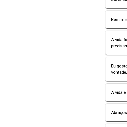
Bem me 
A vida f
precisa
Eu gost
vontade
A vida é
Abraços