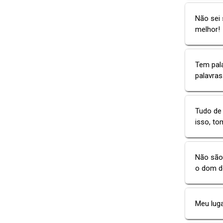
Não sei
melhor!
Tem pal
palavras.
Tudo de 
isso, to
Não são
o dom d
Meu luga