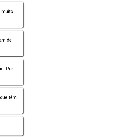
 muito
sam de
... Por
 que têm