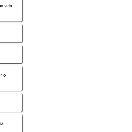
ua vida
r o
na