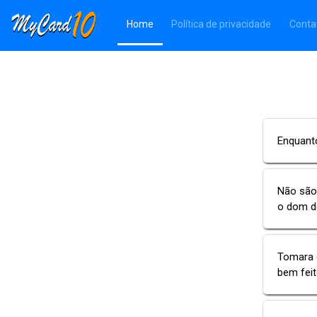
(Página atual)
Home
Política de privacidade
Conta
Enquant
Não são
o dom d
Tomara q
bem feit