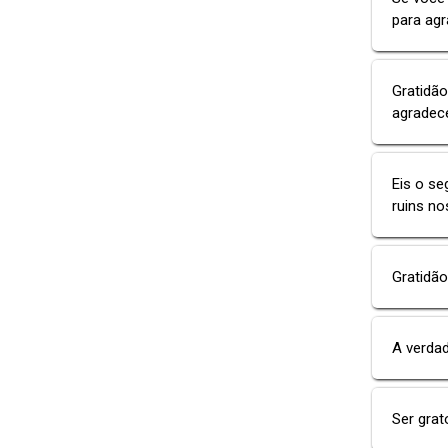
para agr
Gratidão
agradece
Eis o se
ruins no
Gratidã
A verdad
Ser grat