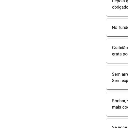
Depois q
obrigad
No fund
Gratidão
grata po
Sem arr
Sem expe
Sonhar, 
mais do
Se você 