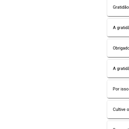
Gratidão
A gratid
Obrigad
A grati
Por isso
Cultive 