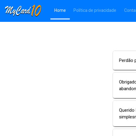
(Página atual)
Home
Política de privacidade
Conta
Perdão p
Obrigad
abandon
Querido 
simplesm