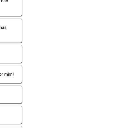
s não
nhas
por mim!