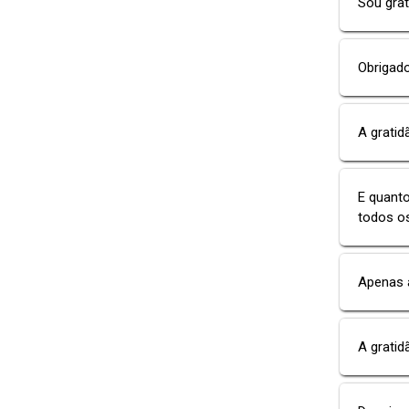
Sou grat
Obrigad
A grati
E quant
todos os
Apenas a
A grati