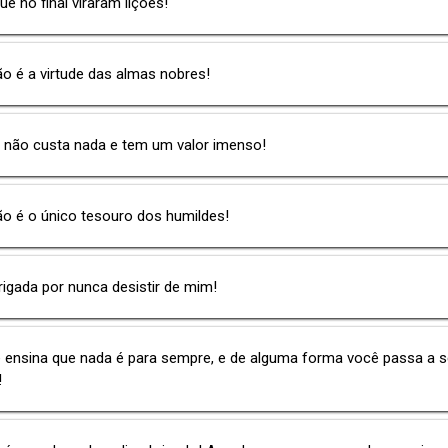
ue no final viraram lições!
ão é a virtude das almas nobres!
 não custa nada e tem um valor imenso!
ão é o único tesouro dos humildes!
igada por nunca desistir de mim!
e ensina que nada é para sempre, e de alguma forma você passa a s
!