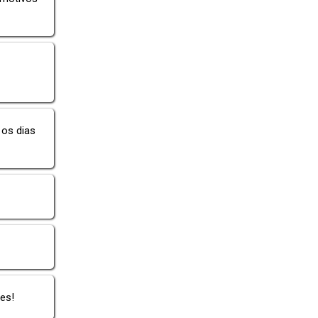
 os dias
es!