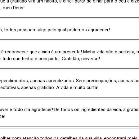
ue a gratidão vira um hábito, é difícil parar de olhar para o céu e dize
o, meu Deus!
o, todos possuem algo pelo qual podemos agradecer!
 é reconhecer que a vida é um presente! Minha vida não é perfeita,
r tudo que tenho e conquistei. Gratidão, universo!
ependimentos, apenas aprendizados. Sem preocupações, apenas ac
ctativas, apenas gratidão. A vida é muito curta!
viver e todo dia agradecer! De todos os ingredientes da vida, a grati
ce!
olhar com atenção todos os detalhes da sua vida, encontrará mais