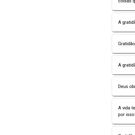
coisas q
A gratid
Gratidão
A gratid
Deus obr
A vida t
por isso