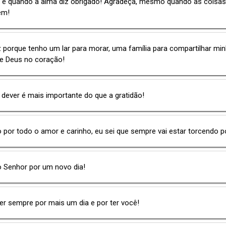
o é quando a alma diz obrigado! Agradeça, mesmo quando as coisa
em!
z porque tenho um lar para morar, uma família para compartilhar mi
 e Deus no coração!
ever é mais importante do que a gratidão!
 por todo o amor e carinho, eu sei que sempre vai estar torcendo 
o Senhor por um novo dia!
r sempre por mais um dia e por ter você!