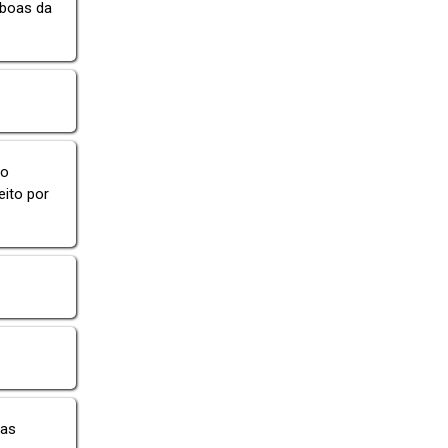
 boas da
do
eito por
las