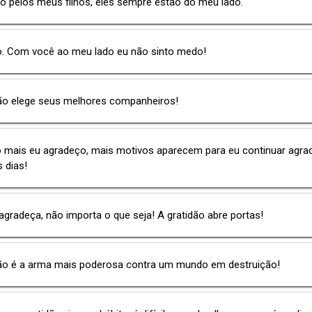
o pelos meus filhos, eles sempre estão do meu lado.
o. Com você ao meu lado eu não sinto medo!
dão elege seus melhores companheiros!
o mais eu agradeço, mais motivos aparecem para eu continuar agr
 dias!
gradeça, não importa o que seja! A gratidão abre portas!
dão é a arma mais poderosa contra um mundo em destruição!