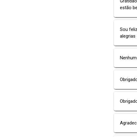
Gratidã
estão b
Sou feli
alegrias
Nenhum d
Obrigado
Obrigad
Agradece