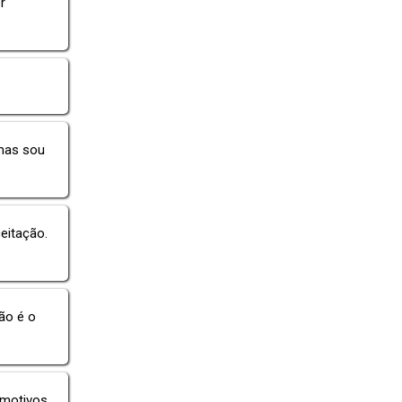
r
 mas sou
eitação.
dão é o
 motivos