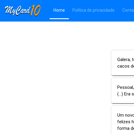
(Página atual)
Home
Política de privacidade
Conta
Galera, 
cacos de
Pessoal,
(...) Er
Um novo 
felizes 
forma de