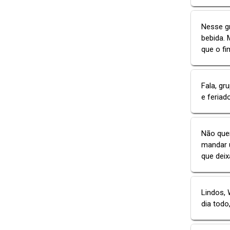
Nesse g
bebida.
que o f
Fala, gr
e feriad
Não quer
mandar 
que dei
Lindos, 
dia todo