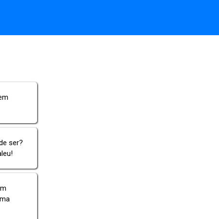
uem
de ser?
leu!
am
 uma