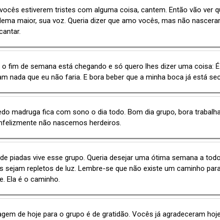
vocês estiverem tristes com alguma coisa, cantem. Então vão ver 
lema maior, sua voz. Queria dizer que amo vocês, mas não nascer
antar.
 o fim de semana está chegando e só quero lhes dizer uma coisa: É 
m nada que eu não faria. E bora beber que a minha boca já está sec
o madruga fica com sono o dia todo. Bom dia grupo, bora trabalha
infelizmente não nascemos herdeiros.
e piadas vive esse grupo. Queria desejar uma ótima semana a todo
s sejam repletos de luz. Lembre-se que não existe um caminho par
de. Ela é o caminho.
em de hoje para o grupo é de gratidão. Vocês já agradeceram hoje