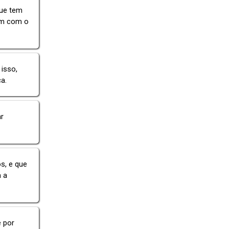
que tem
am com o
isso,
a.
r
s, e que
a a
 por