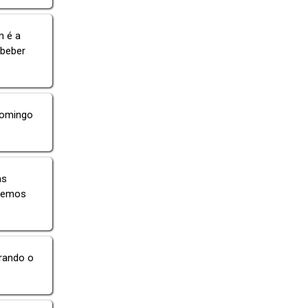
m é a
 beber
 domingo
as
eremos
erando o