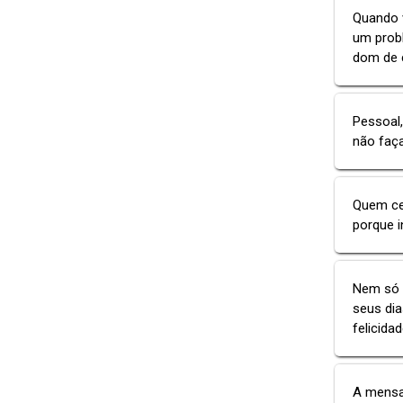
Quando 
um prob
dom de c
Pessoal,
não faça
Quem ced
porque 
Nem só d
seus dia
felicida
A mensag