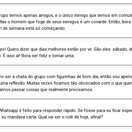
rupo temos apenas amigos, e o único inimigo que temos em comu
 Mas o homem que foge de seus inimigos é um covarde. Então, bora
im de semana está só começando.
upo! Quero dizer que dias melhores estão por vir. São eles: sábado,
o. É isso aí! Bora ser feliz e tomar uma.
o ser a chata do grupo com figurinhas de bom dia, então vou apen
uma reflexão. Muitas vezes ficamos tão obcecados com o que qu
xamos passar coisas que realmente precisamos.
Whatsapp é feito para responder rápido. Se fosse para eu ficar esp
, eu mandava carta. Qual vai ser o rolê de hoje, afinal?