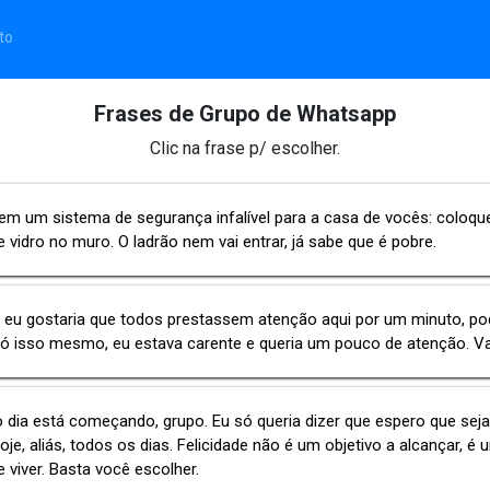
to
Frases de Grupo de Whatsapp
Clic na frase p/ escolher.
tem um sistema de segurança infalível para a casa de vocês: coloq
 vidro no muro. O ladrão nem vai entrar, já sabe que é pobre.
 eu gostaria que todos prestassem atenção aqui por um minuto, po
a só isso mesmo, eu estava carente e queria um pouco de atenção. Va
dia está começando, grupo. Eu só queria dizer que espero que sej
hoje, aliás, todos os dias. Felicidade não é um objetivo a alcançar, é
 viver. Basta você escolher.