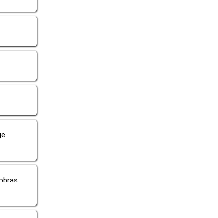
e.
obras