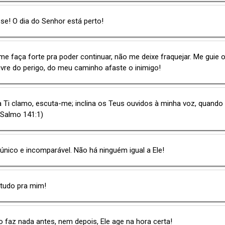
se! O dia do Senhor está perto!
me faça forte pra poder continuar, não me deixe fraquejar. Me guie 
livre do perigo, do meu caminho afaste o inimigo!
 Ti clamo, escuta-me; inclina os Teus ouvidos à minha voz, quando 
(Salmo 141:1)
único e incomparável. Não há ninguém igual a Ele!
 tudo pra mim!
 faz nada antes, nem depois, Ele age na hora certa!