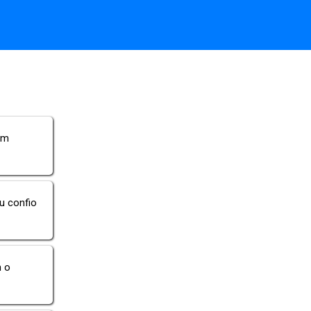
em
u confio
m o