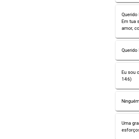
Querido
Em tua 
amor, co
Querido 
Eu sou o
14:6)
Ninguém
Uma gran
esforço