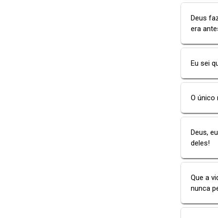
Deus fa
era ante
Eu sei q
O único 
Deus, eu
deles!
Que a v
nunca pe