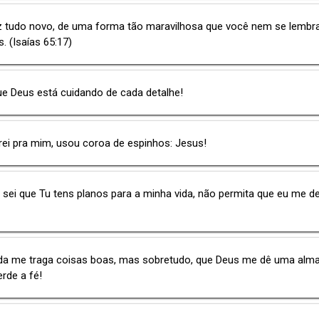
z tudo novo, de uma forma tão maravilhosa que você nem se lemb
s. (Isaías 65:17)
ue Deus está cuidando de cada detalhe!
rei pra mim, usou coroa de espinhos: Jesus!
 sei que Tu tens planos para a minha vida, não permita que eu me d
ida me traga coisas boas, mas sobretudo, que Deus me dê uma alm
rde a fé!