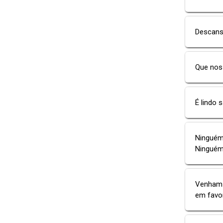
Descanse
Que nos
É lindo 
Ninguém
Ninguém
Venham 
em favo