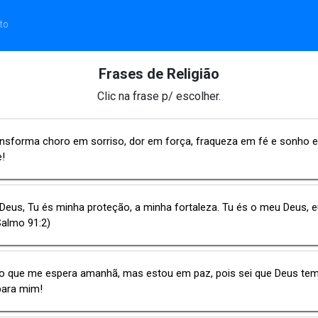
to
Frases de Religião
Clic na frase p/ escolher.
ansforma choro em sorriso, dor em força, fraqueza em fé e sonho 
e!
Deus, Tu és minha proteção, a minha fortaleza. Tu és o meu Deus, e
Salmo 91:2)
 o que me espera amanhã, mas estou em paz, pois sei que Deus te
para mim!