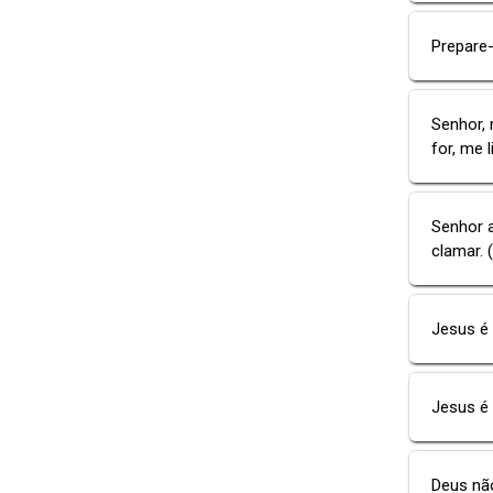
Prepare-
Senhor, 
for, me 
Senhor a
clamar. 
Jesus é 
Jesus é
Deus não