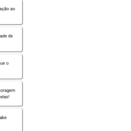
ração ao
dade de
que o
 coragem
elas!
sabe