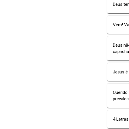
Deus tem
Vem! Vam
Deus não
capricha
Jesus é 
Querido 
prevalec
4 Letras