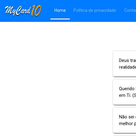
(Página atual)
Home
Política de privacidade
Conta
Deus tr
realidad
Querido 
em Ti. (
Não sei
melhor 