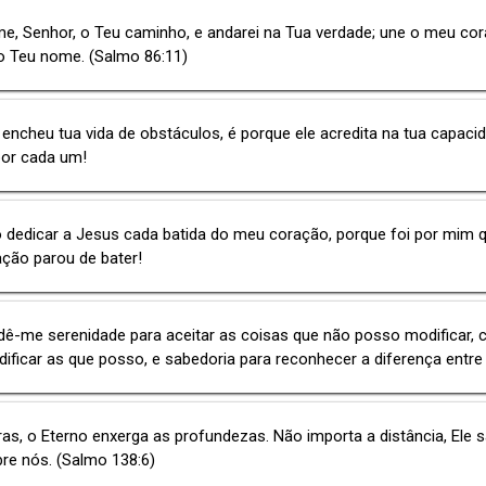
e, Senhor, o Teu caminho, e andarei na Tua verdade; une o meu co
o Teu nome. (Salmo 86:11)
encheu tua vida de obstáculos, é porque ele acredita na tua capaci
por cada um!
 dedicar a Jesus cada batida do meu coração, porque foi por mim 
ção parou de bater!
dê-me serenidade para aceitar as coisas que não posso modificar,
ificar as que posso, e sabedoria para reconhecer a diferença entre 
ras, o Eterno enxerga as profundezas. Não importa a distância, Ele 
re nós. (Salmo 138:6)