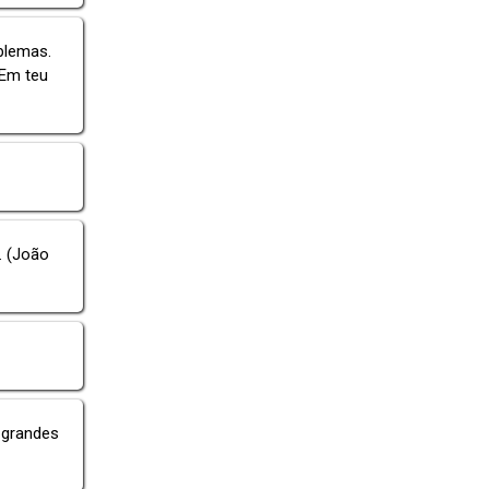
blemas.
 Em teu
. (João
 grandes