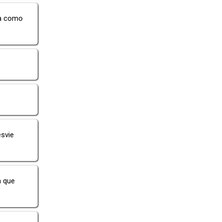
ra como
esvie
a que