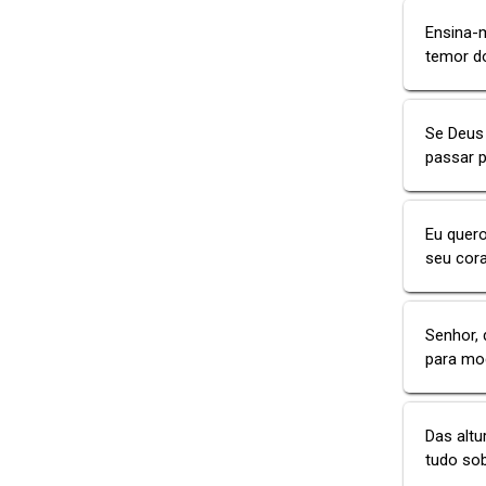
Ensina-m
temor d
Se Deus 
passar 
Eu quero
seu cora
Senhor, 
para mod
Das altu
tudo sob