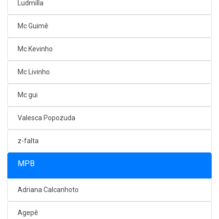
Ludmilla
Mc Guimê
Mc Kevinho
Mc Livinho
Mc gui
Valesca Popozuda
z-falta
MPB
Adriana Calcanhoto
Agepê