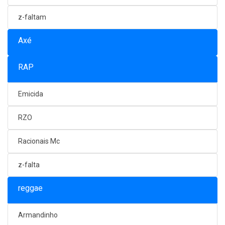
z-faltam
Axé
RAP
Emicida
RZO
Racionais Mc
z-falta
reggae
Armandinho