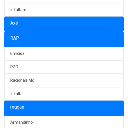
z-faltam
Axé
RAP
Emicida
RZO
Racionais Mc
z-falta
reggae
Armandinho