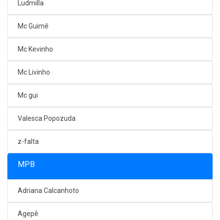
Ludmilla
Mc Guimê
Mc Kevinho
Mc Livinho
Mc gui
Valesca Popozuda
z-falta
MPB
Adriana Calcanhoto
Agepê