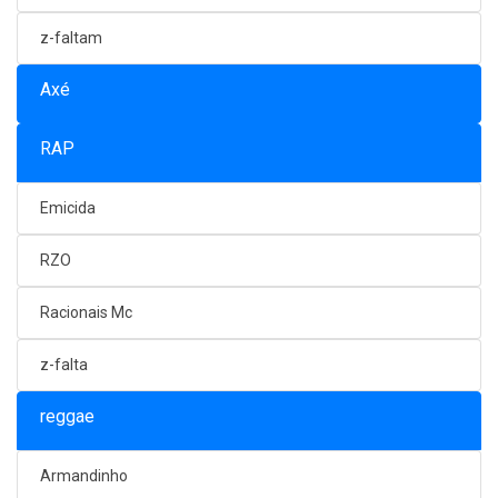
z-faltam
Axé
RAP
Emicida
RZO
Racionais Mc
z-falta
reggae
Armandinho