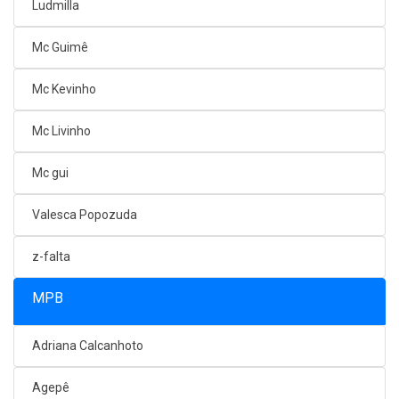
Ludmilla
Mc Guimê
Mc Kevinho
Mc Livinho
Mc gui
Valesca Popozuda
z-falta
MPB
Adriana Calcanhoto
Agepê