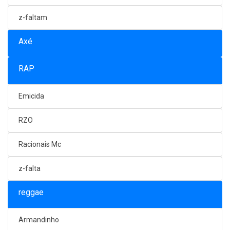
z-faltam
Axé
RAP
Emicida
RZO
Racionais Mc
z-falta
reggae
Armandinho