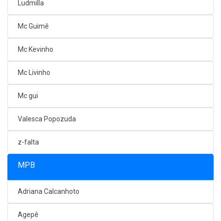
Ludmilla
Mc Guimê
Mc Kevinho
Mc Livinho
Mc gui
Valesca Popozuda
z-falta
MPB
Adriana Calcanhoto
Agepê