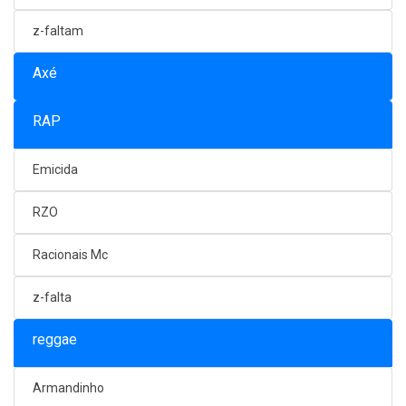
z-faltam
Axé
RAP
Emicida
RZO
Racionais Mc
z-falta
reggae
Armandinho