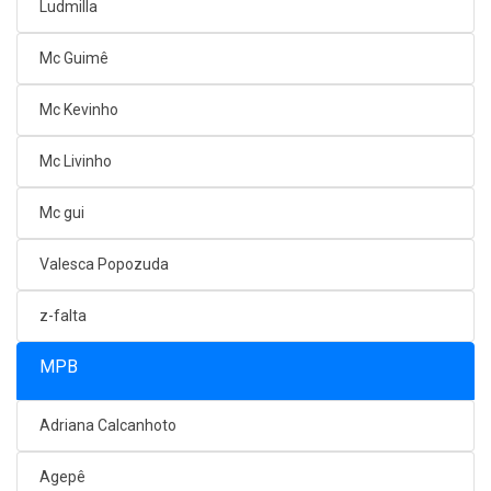
Ludmilla
Mc Guimê
Mc Kevinho
Mc Livinho
Mc gui
Valesca Popozuda
z-falta
MPB
Adriana Calcanhoto
Agepê