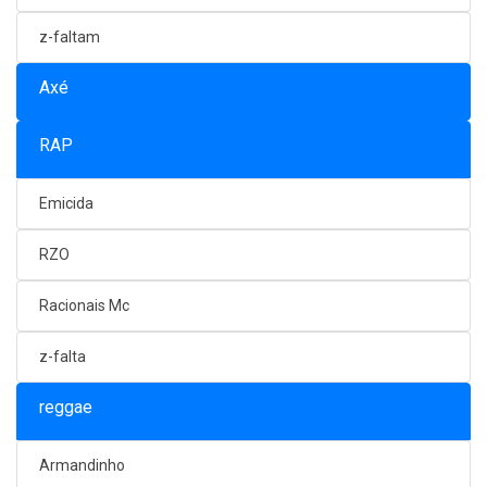
z-faltam
Axé
RAP
Emicida
RZO
Racionais Mc
z-falta
reggae
Armandinho