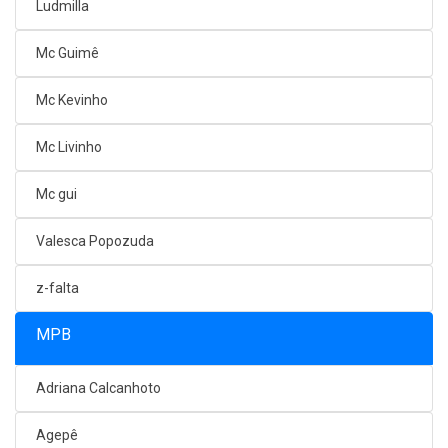
Ludmilla
Mc Guimê
Mc Kevinho
Mc Livinho
Mc gui
Valesca Popozuda
z-falta
MPB
Adriana Calcanhoto
Agepê