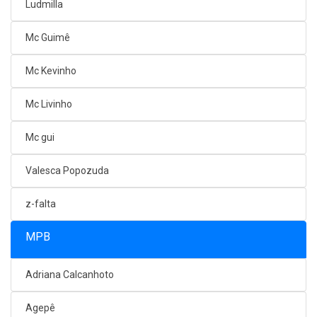
Ludmilla
Mc Guimê
Mc Kevinho
Mc Livinho
Mc gui
Valesca Popozuda
z-falta
MPB
Adriana Calcanhoto
Agepê