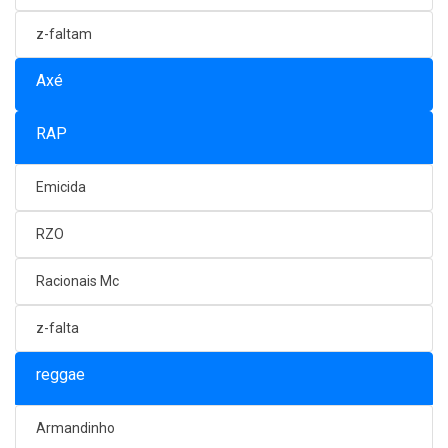
z-faltam
Axé
RAP
Emicida
RZO
Racionais Mc
z-falta
reggae
Armandinho