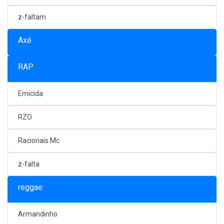
z-faltam
Axé
RAP
Emicida
RZO
Racionais Mc
z-falta
reggae
Armandinho