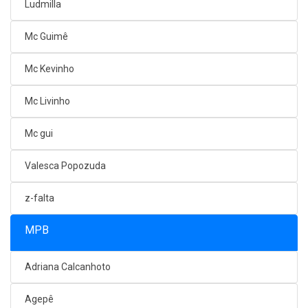
Ludmilla
Mc Guimê
Mc Kevinho
Mc Livinho
Mc gui
Valesca Popozuda
z-falta
MPB
Adriana Calcanhoto
Agepê