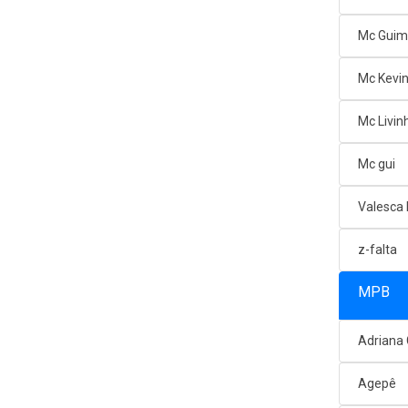
Mc Gui
Mc Kevi
Mc Livin
Mc gui
Valesca
z-falta
MPB
Adriana
Agepê