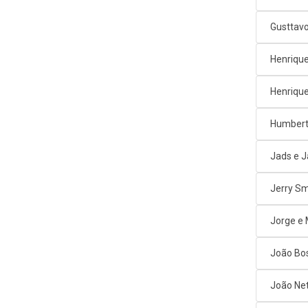
Gusttav
Henrique
Henrique
Humbert
Jads e 
Jerry Sm
Jorge e
João Bos
João Net