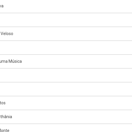
va
 Veloso
 uma Música
tos
thânia
Monte