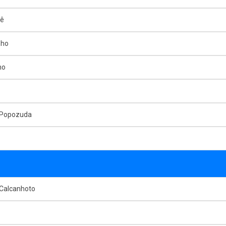
mê
nho
ho
 Popozuda
 Calcanhoto