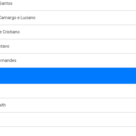
Santos
 Camargo e Luciano
e Cristiano
stavo
ernandes
ith