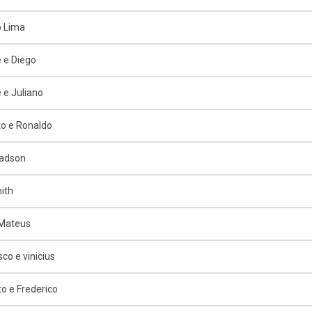
o Lima
 e Diego
 e Juliano
o e Ronaldo
Jadson
ith
 Mateus
co e vinicius
o e Frederico