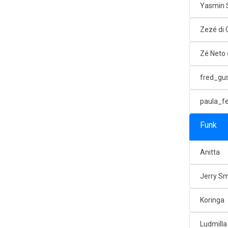
Yasmin 
Zezé di
Zé Neto 
fred_gu
paula_f
Funk
Anitta
Jerry Sm
Koringa
Ludmilla