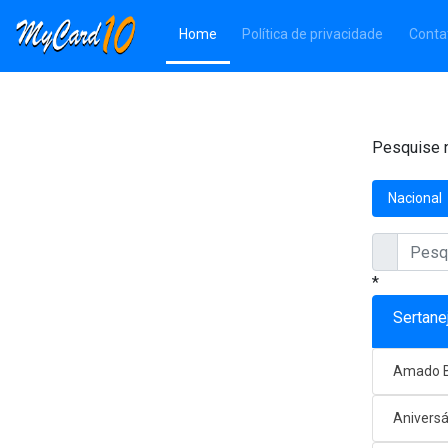
(Página atual)
Home
Política de privacidade
Conta
Pesquise n
Nacional
*
Sertane
Amado B
Aniversá