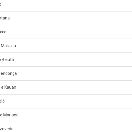
o
ntana
ucco
 Maraisa
 Belutti
 Mendonça
 e Kauan
eló
e Mariano
Azevedo