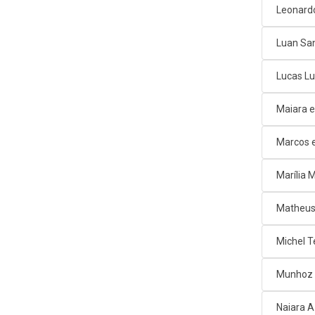
Leonard
Luan Sa
Lucas L
Maiara e
Marcos e
Marília
Matheus
Michel T
Munhoz 
Naiara 