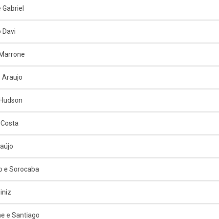
 Gabriel
 Davi
 Marrone
o Araujo
 Hudson
 Costa
raújo
o e Sorocaba
iniz
e e Santiago