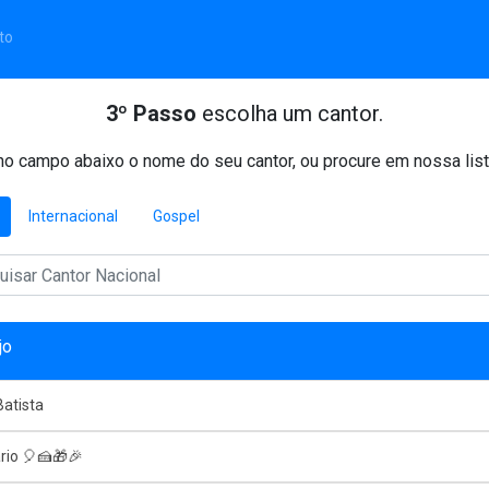
to
3º Passo
escolha um cantor.
o campo abaixo o nome do seu cantor, ou procure em nossa list
Internacional
Gospel
jo
atista
rio 🎈🍰🎁🎉