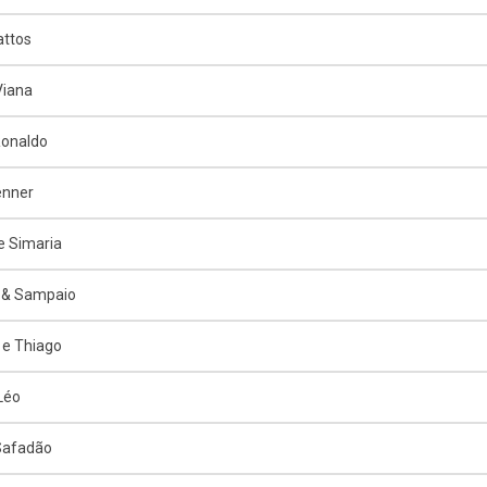
attos
Viana
Ronaldo
enner
e Simaria
 & Sampaio
e Thiago
 Léo
Safadão