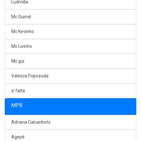
Ludmilla
Mc Guimê
Mc Kevinho
Mc Livinho
Mc gui
Valesca Popozuda
z-falta
MPB
Adriana Calcanhoto
Agepê