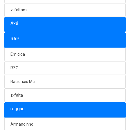
z-faltam
Axé
RAP
Emicida
RZO
Racionais Mc
z-falta
reggae
Armandinho