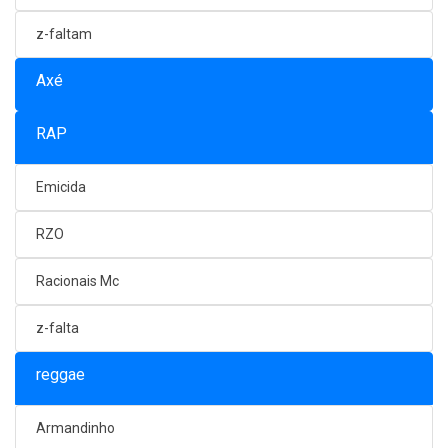
z-faltam
Axé
RAP
Emicida
RZO
Racionais Mc
z-falta
reggae
Armandinho