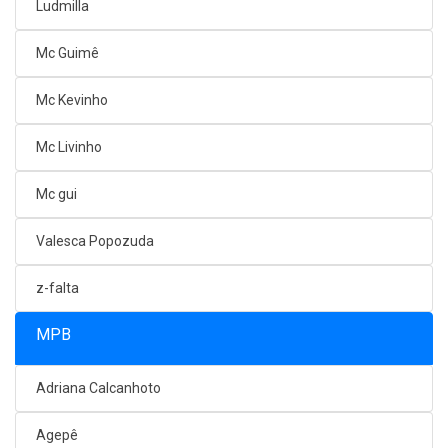
Ludmilla
Mc Guimê
Mc Kevinho
Mc Livinho
Mc gui
Valesca Popozuda
z-falta
MPB
Adriana Calcanhoto
Agepê