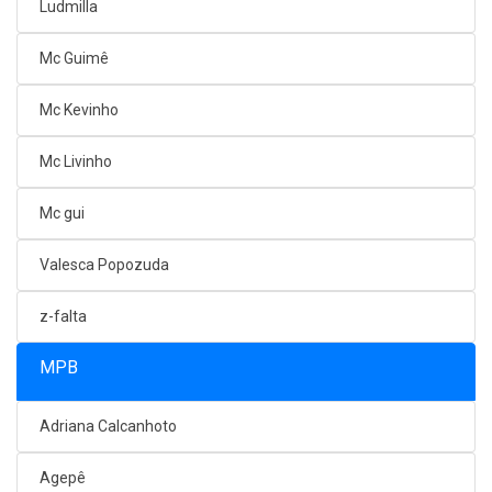
Ludmilla
Mc Guimê
Mc Kevinho
Mc Livinho
Mc gui
Valesca Popozuda
z-falta
MPB
Adriana Calcanhoto
Agepê