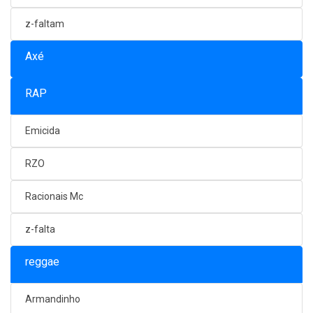
z-faltam
Axé
RAP
Emicida
RZO
Racionais Mc
z-falta
reggae
Armandinho