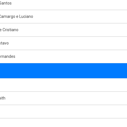
Santos
 Camargo e Luciano
e Cristiano
stavo
ernandes
ith