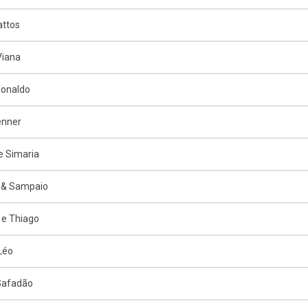
attos
Viana
Ronaldo
enner
e Simaria
 & Sampaio
e Thiago
 Léo
Safadão