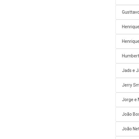
Gusttav
Henrique
Henrique
Humbert
Jads e 
Jerry Sm
Jorge e
João Bos
João Net