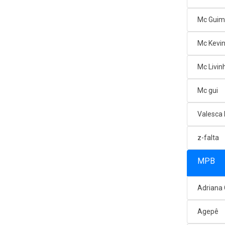
Mc Gui
Mc Kevi
Mc Livin
Mc gui
Valesca
z-falta
MPB
Adriana
Agepê