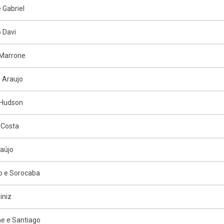
 Gabriel
 Davi
 Marrone
o Araujo
 Hudson
 Costa
raújo
o e Sorocaba
iniz
e e Santiago