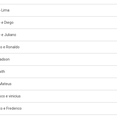
o Lima
 e Diego
 e Juliano
o e Ronaldo
Jadson
ith
 Mateus
co e vinicius
o e Frederico