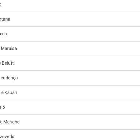
o
ntana
ucco
 Maraisa
 Belutti
 Mendonça
 e Kauan
eló
e Mariano
Azevedo