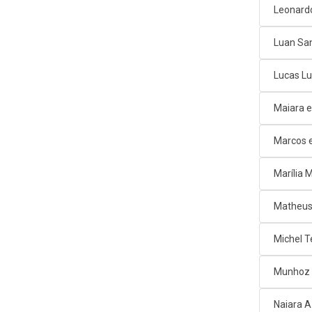
Leonard
Luan Sa
Lucas L
Maiara e
Marcos e
Marília
Matheus
Michel T
Munhoz 
Naiara 