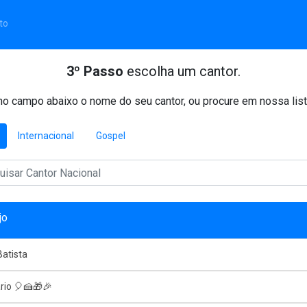
to
3º Passo
escolha um cantor.
o campo abaixo o nome do seu cantor, ou procure em nossa list
Internacional
Gospel
jo
atista
rio 🎈🍰🎁🎉