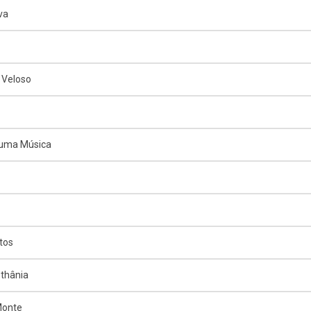
va
 Veloso
 uma Música
tos
thânia
Monte