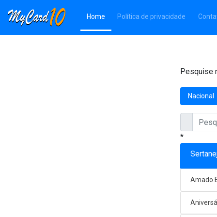
(Página atual)
Home
Política de privacidade
Conta
Pesquise n
Nacional
*
Sertane
Amado B
Aniversá