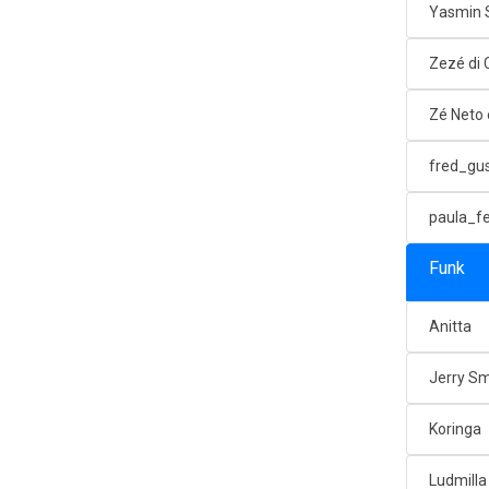
Yasmin 
Zezé di
Zé Neto 
fred_gu
paula_f
Funk
Anitta
Jerry Sm
Koringa
Ludmilla