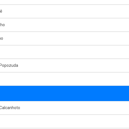
mê
nho
ho
 Popozuda
 Calcanhoto