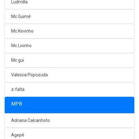
Ludmilla
Mc Guimê
Mc Kevinho
Mc Livinho
Mc gui
Valesca Popozuda
z-falta
MPB
Adriana Calcanhoto
Agepê