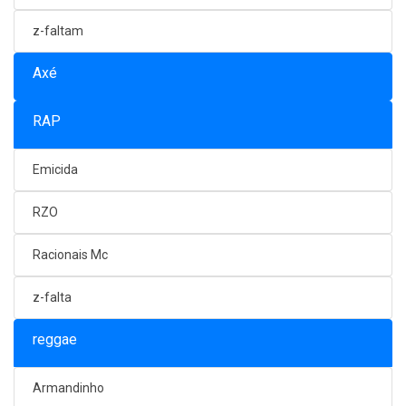
z-faltam
Axé
RAP
Emicida
RZO
Racionais Mc
z-falta
reggae
Armandinho