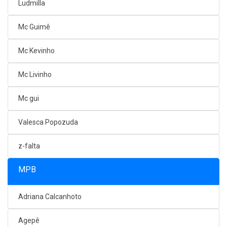
Ludmilla
Mc Guimê
Mc Kevinho
Mc Livinho
Mc gui
Valesca Popozuda
z-falta
MPB
Adriana Calcanhoto
Agepê