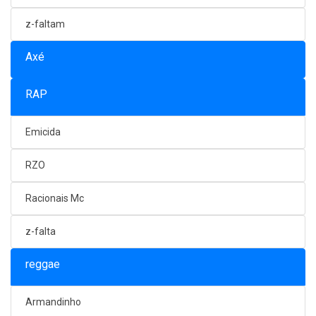
z-faltam
Axé
RAP
Emicida
RZO
Racionais Mc
z-falta
reggae
Armandinho