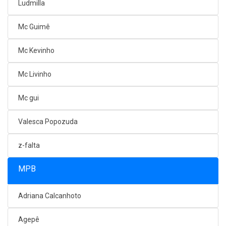
Ludmilla
Mc Guimê
Mc Kevinho
Mc Livinho
Mc gui
Valesca Popozuda
z-falta
MPB
Adriana Calcanhoto
Agepê