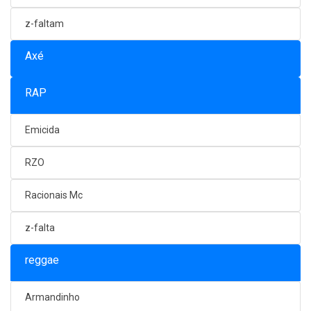
z-faltam
Axé
RAP
Emicida
RZO
Racionais Mc
z-falta
reggae
Armandinho