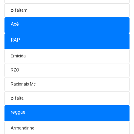
z-faltam
Axé
RAP
Emicida
RZO
Racionais Mc
z-falta
reggae
Armandinho