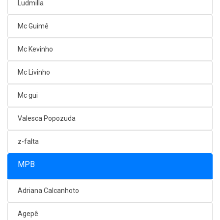
Ludmilla
Mc Guimê
Mc Kevinho
Mc Livinho
Mc gui
Valesca Popozuda
z-falta
MPB
Adriana Calcanhoto
Agepê