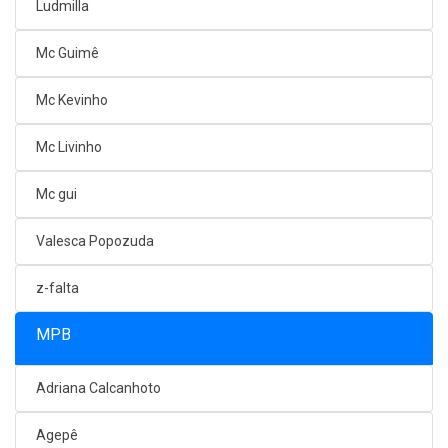
Ludmilla
Mc Guimê
Mc Kevinho
Mc Livinho
Mc gui
Valesca Popozuda
z-falta
MPB
Adriana Calcanhoto
Agepê