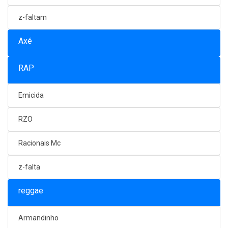
z-faltam
Axé
RAP
Emicida
RZO
Racionais Mc
z-falta
reggae
Armandinho