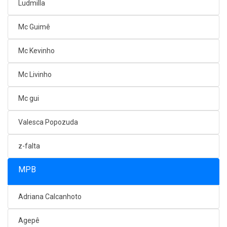
Ludmilla
Mc Guimê
Mc Kevinho
Mc Livinho
Mc gui
Valesca Popozuda
z-falta
MPB
Adriana Calcanhoto
Agepê