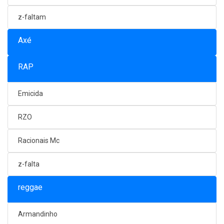
z-faltam
Axé
RAP
Emicida
RZO
Racionais Mc
z-falta
reggae
Armandinho