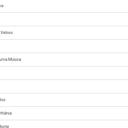
va
 Veloso
 uma Música
tos
thânia
Monte