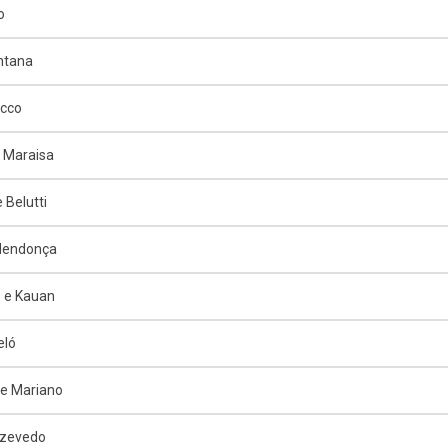
o
ntana
ucco
 Maraisa
 Belutti
 Mendonça
 e Kauan
eló
e Mariano
Azevedo