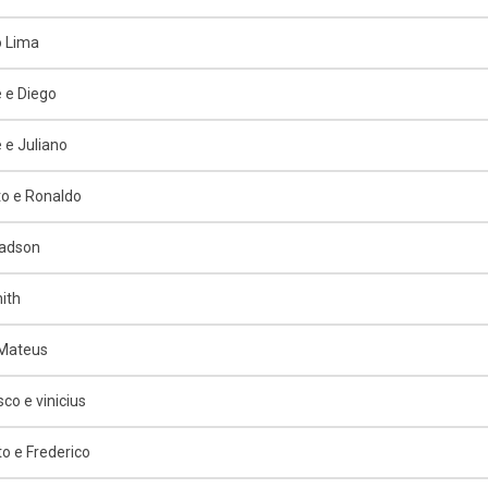
o Lima
 e Diego
 e Juliano
o e Ronaldo
Jadson
ith
 Mateus
co e vinicius
o e Frederico