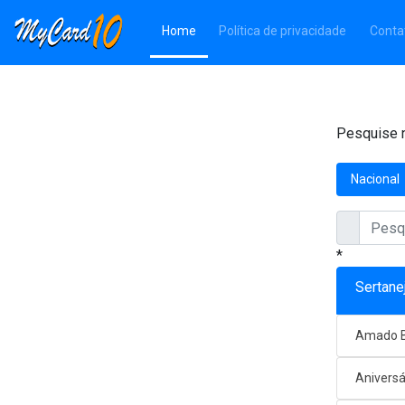
(Página atual)
Home
Política de privacidade
Conta
Pesquise n
Nacional
*
Sertane
Amado B
Aniversá