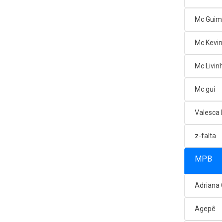
Mc Gui
Mc Kevi
Mc Livin
Mc gui
Valesca
z-falta
MPB
Adriana
Agepê