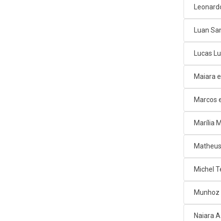
Leonard
Luan Sa
Lucas L
Maiara e
Marcos e
Marília
Matheus
Michel T
Munhoz 
Naiara 