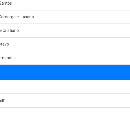
Santos
 Camargo e Luciano
e Cristiano
stavo
ernandes
ith