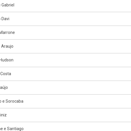
 Gabriel
 Davi
 Marrone
o Araujo
 Hudson
 Costa
raújo
o e Sorocaba
iniz
e e Santiago