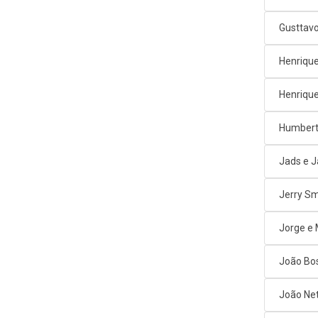
Gusttav
Henrique
Henrique
Humbert
Jads e 
Jerry Sm
Jorge e
João Bos
João Net