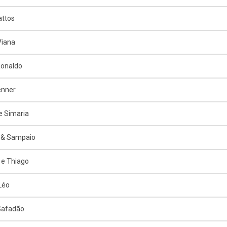
attos
Viana
Ronaldo
enner
e Simaria
 & Sampaio
e Thiago
 Léo
Safadão