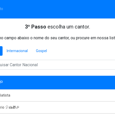
to
3º Passo
escolha um cantor.
o campo abaixo o nome do seu cantor, ou procure em nossa list
Internacional
Gospel
jo
atista
rio 🎈🍰🎁🎉