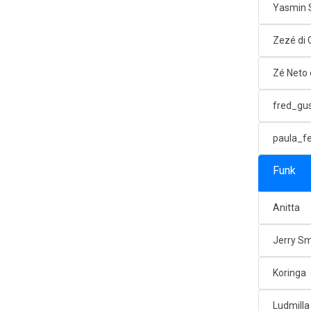
Yasmin 
Zezé di
Zé Neto 
fred_gu
paula_f
Funk
Anitta
Jerry Sm
Koringa
Ludmilla