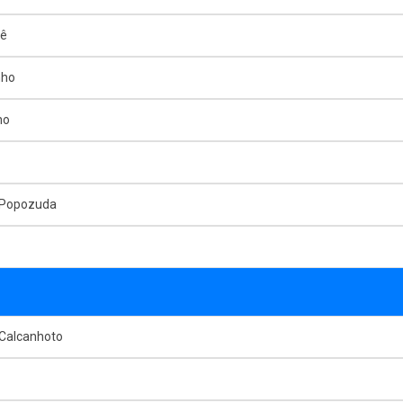
mê
nho
ho
 Popozuda
 Calcanhoto