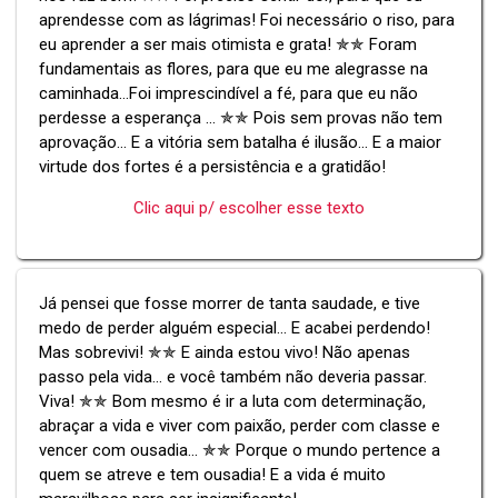
aprendesse com as lágrimas! Foi necessário o riso, para
eu aprender a ser mais otimista e grata! ✯✯ Foram
fundamentais as flores, para que eu me alegrasse na
caminhada...Foi imprescindível a fé, para que eu não
perdesse a esperança ... ✯✯ Pois sem provas não tem
aprovação... E a vitória sem batalha é ilusão... E a maior
virtude dos fortes é a persistência e a gratidão!
Clic aqui p/ escolher esse texto
Já pensei que fosse morrer de tanta saudade, e tive
medo de perder alguém especial... E acabei perdendo!
Mas sobrevivi! ✯✯ E ainda estou vivo! Não apenas
passo pela vida... e você também não deveria passar.
Viva! ✯✯ Bom mesmo é ir a luta com determinação,
abraçar a vida e viver com paixão, perder com classe e
vencer com ousadia... ✯✯ Porque o mundo pertence a
quem se atreve e tem ousadia! E a vida é muito