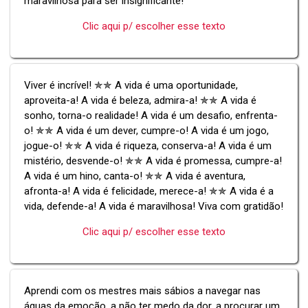
maravilhosa para ser insignificante!
Clic aqui p/ escolher esse texto
Viver é incrível! ✯✯ A vida é uma oportunidade,
aproveita-a! A vida é beleza, admira-a! ✯✯ A vida é
sonho, torna-o realidade! A vida é um desafio, enfrenta-
o! ✯✯ A vida é um dever, cumpre-o! A vida é um jogo,
jogue-o! ✯✯ A vida é riqueza, conserva-a! A vida é um
mistério, desvende-o! ✯✯ A vida é promessa, cumpre-a!
A vida é um hino, canta-o! ✯✯ A vida é aventura,
afronta-a! A vida é felicidade, merece-a! ✯✯ A vida é a
vida, defende-a! A vida é maravilhosa! Viva com gratidão!
Clic aqui p/ escolher esse texto
Aprendi com os mestres mais sábios a navegar nas
águas da emoção, a não ter medo da dor, a procurar um