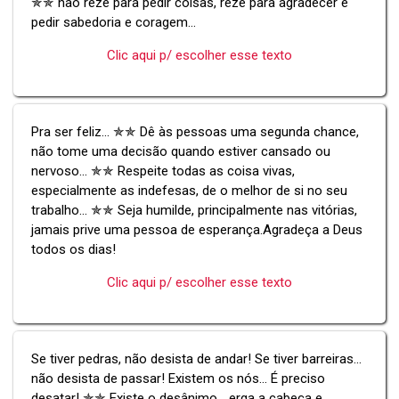
✯✯ não reze para pedir coisas, reze para agradecer e
pedir sabedoria e coragem...
Clic aqui p/ escolher esse texto
Pra ser feliz... ✯✯ Dê às pessoas uma segunda chance,
não tome uma decisão quando estiver cansado ou
nervoso... ✯✯ Respeite todas as coisa vivas,
especialmente as indefesas, de o melhor de si no seu
trabalho... ✯✯ Seja humilde, principalmente nas vitórias,
jamais prive uma pessoa de esperança.Agradeça a Deus
todos os dias!
Clic aqui p/ escolher esse texto
Se tiver pedras, não desista de andar! Se tiver barreiras...
não desista de passar! Existem os nós... É preciso
desatar! ✯✯ Existe o desânimo... erga a cabeça e