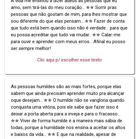
A vida me ensinou a dizer adeus às pessoas que eu
amo, sem tirá-las do meu coração... ✯✯ Sorrir pras
pessoas que não gostam de mim, para lhes mostrar que
sou diferente do que elas pensam... ✯✯ Fazer de conta
que tudo está bem quando isso não é verdade... para que
eu possa acreditar que tudo vai mudar.. ✯✯ Calar-me
para ouvir e aprender com meus erros... Afinal eu posso
ser sempre melhor!
Clic aqui p/ escolher esse texto
As pessoas humildes são as mais fortes, porque elas
sabem que ainda precisam aprender muito pra alcançar
oque desejam... ✯✯ O humilde não se vangloria quando
conquista uma vitória, pois ele sabe que fazer isso é
deixar a porta aberta para a inveja e para o fracasso...
✯✯ Viver de forma humilde é a maneira mais sábia de
todas, porque a humildade nos ensina a aceitar os altos
e baixos da vida... ✯✯ E que na realidade, apesar de