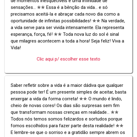
de momentos inesquecíveis e uma infinidade de
sensações... ✯✯ Essa é a bênção da vida... e só
precisamos aceitá-la e abraçar cada novo dia como a
oportunidade de infinitas possibilidades! ✯✯ Na verdade,
a vida serve para ser vivida intensamente. Ela representa
esperança, força, fé! ✯✯ Toda nova luz do sol é sinal
que milagres acontecem a toda a hora! Seja feliz! Viva a
Vida!
Clic aqui p/ escolher esse texto
Saber refletir sobre a vida é a maior dádiva que qualquer
pessoa pode ter! É um presente simples de aceitar, basta
enxergar a vida da forma correta! ✯✯ O mundo é lindo,
cheio de novas cores! Os dias são surpresas sem fim
que transformam nossas crenças em realidade... ✯✯
Todos nós temos somos felizardos e sortudos porque
fomos escolhidos para fazer parte desta realidade! ✯✯
E lembre-se que o sorriso e a gratidão sempre abrem os