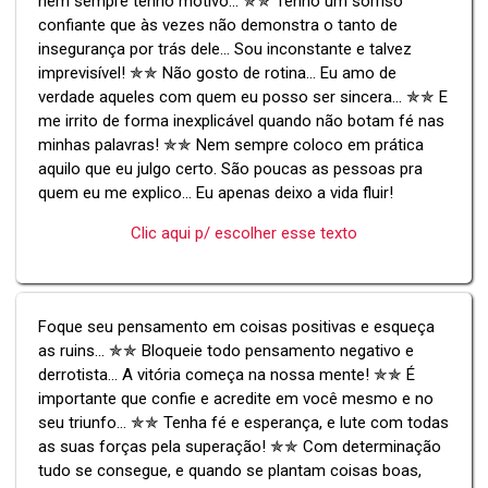
nem sempre tenho motivo... ✯✯ Tenho um sorriso
confiante que às vezes não demonstra o tanto de
insegurança por trás dele... Sou inconstante e talvez
imprevisível! ✯✯ Não gosto de rotina... Eu amo de
verdade aqueles com quem eu posso ser sincera... ✯✯ E
me irrito de forma inexplicável quando não botam fé nas
minhas palavras! ✯✯ Nem sempre coloco em prática
aquilo que eu julgo certo. São poucas as pessoas pra
quem eu me explico... Eu apenas deixo a vida fluir!
Clic aqui p/ escolher esse texto
Foque seu pensamento em coisas positivas e esqueça
as ruins... ✯✯ Bloqueie todo pensamento negativo e
derrotista... A vitória começa na nossa mente! ✯✯ É
importante que confie e acredite em você mesmo e no
seu triunfo... ✯✯ Tenha fé e esperança, e lute com todas
as suas forças pela superação! ✯✯ Com determinação
tudo se consegue, e quando se plantam coisas boas,