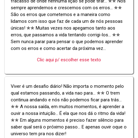
fracasso de onde nenhuma lição se pode tirar... ✯✯ Nós
sempre aprendemos e crescemos com os erros... ✯✯
São os erros que cometemos e a maneira como
lidamos com isso que faz de cada um de nós pessoas
únicas! ✯✯ Muitas vezes nos apegamos tanto aos
erros, que passamos a vida tentando corrigi-los... ✯✯
Sem nunca parar para pensar o que podemos aprender
com os erros e como acertar da próxima vez...
Clic aqui p/ escolher esse texto
Viver é um desafio diário! Não importa o momento pelo
qual estamos passando, a vida nao para... ✯✯ O trem
continua andando e nós não podemos ficar para trás...
✯✯ A nossa saída, em muitos momentos, é aprender a
ouvir a nossa intuição... É ela que nos dá o ritmo da vida!
✯✯ Em alguns momentos é preciso fazer silêncio para
saber qual será o próximo passo... E apenas ouvir oque o
universo tem pra nos dizer!