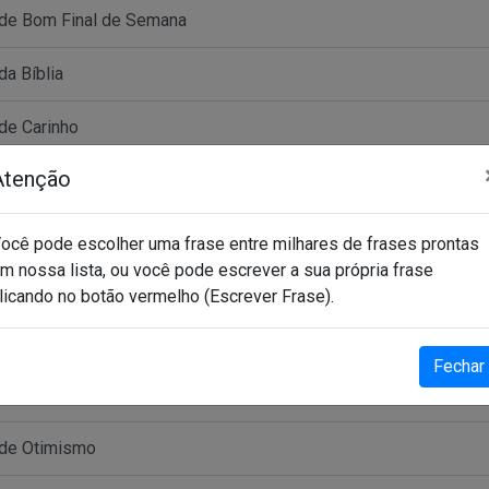
de Bom Final de Semana
da Bíblia
de Carinho
Atenção
 de Deus
de Fé
ocê pode escolher uma frase entre milhares de frases prontas
m nossa lista, ou você pode escrever a sua própria frase
de Gratidão
licando no botão vermelho (Escrever Frase).
de Grupo de Whatsapp
Fechar
de Motivação
 de Otimismo