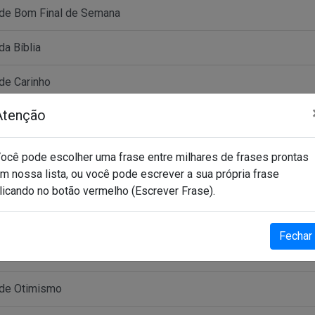
de Bom Final de Semana
da Bíblia
de Carinho
Atenção
 de Deus
de Fé
ocê pode escolher uma frase entre milhares de frases prontas
m nossa lista, ou você pode escrever a sua própria frase
de Gratidão
licando no botão vermelho (Escrever Frase).
de Grupo de Whatsapp
Fechar
de Motivação
 de Otimismo