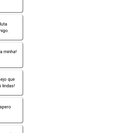
luta
migo.
da minha!
sejo que
 lindas!
Espero