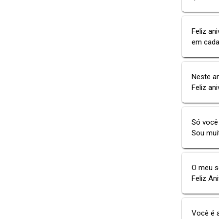
Feliz an
em cada 
Neste an
Feliz ani
Só você 
Sou muit
O meu se
Feliz Ani
Você é 