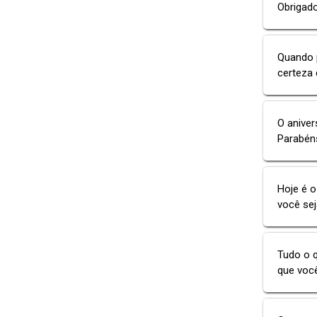
Obrigado
Quando p
certeza 
O aniver
Parabéns
Hoje é 
você sej
Tudo o q
que você