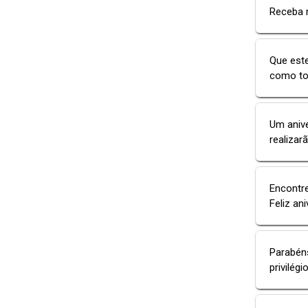
Receba 
Que este
como tod
Um aniv
realizar
Encontr
Feliz ani
Parabéns
privilég