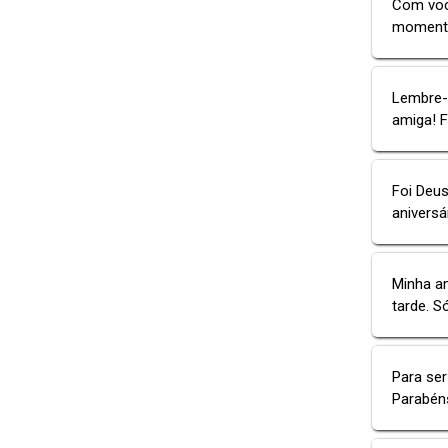
Com você
momento,
Lembre-s
amiga! F
Foi Deus
aniversá
Minha a
tarde. S
Para ser
Parabéns