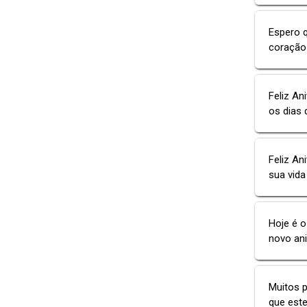
Espero q
coração 
Feliz An
os dias 
Feliz An
sua vida
Hoje é o
novo an
Muitos p
que este