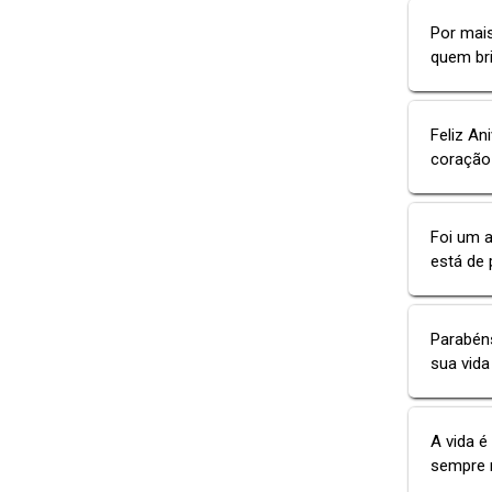
Por mais
quem bri
Feliz An
coração 
Foi um a
está de 
Parabéns
sua vida
A vida é
sempre m