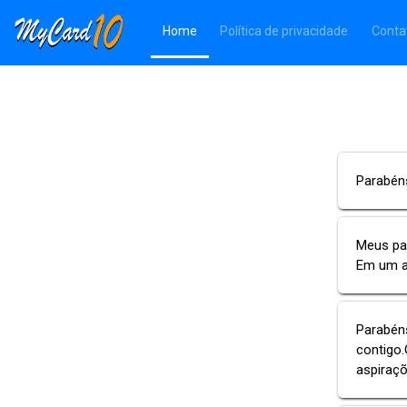
(Página atual)
Home
Política de privacidade
Conta
Parabéns
Meus pa
Em um a
Parabéns
contigo.
aspiraçõ