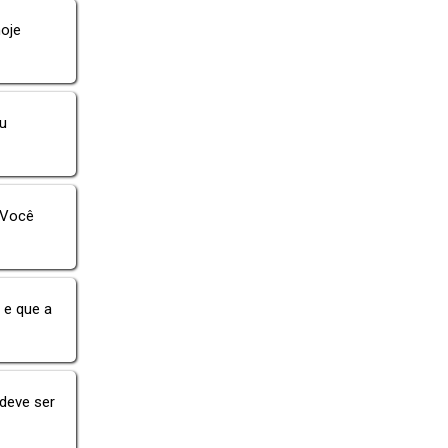
hoje
eu
. Você
 e que a
 deve ser