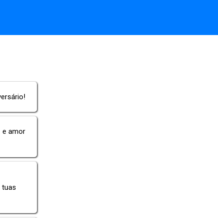
versário!
z e amor
 tuas