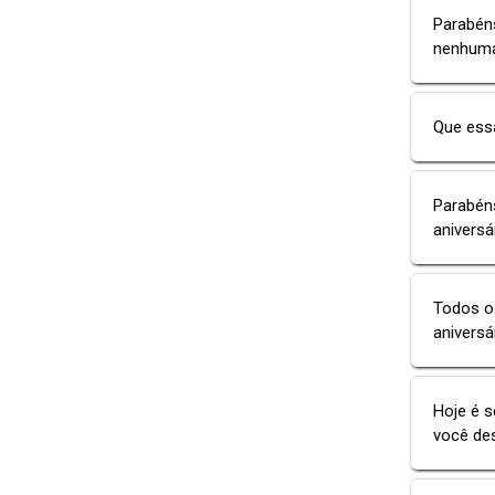
Parabéns
nenhuma
Que essa
Parabéns
aniversá
Todos os
aniversá
Hoje é s
você des