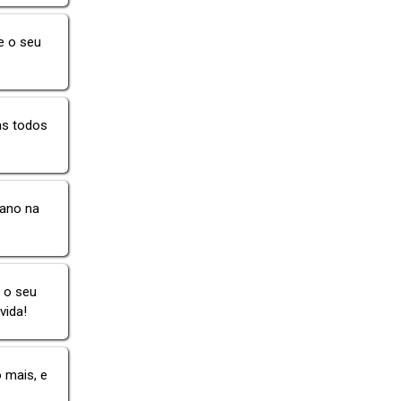
e o seu
as todos
 ano na
e o seu
vida!
 mais, e