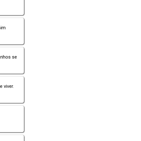
sim
onhos se
 viver.