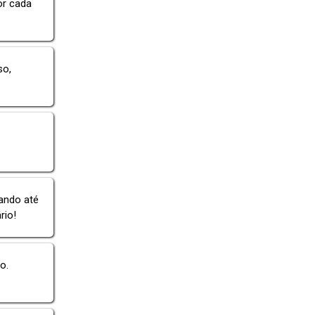
or cada
so,
ando até
rio!
o.