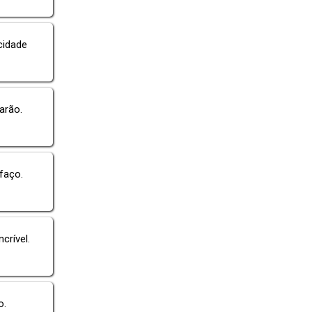
icidade
arão.
faço.
crível.
o.