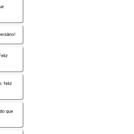
ue
ersário!
eliz
 feliz
udo que