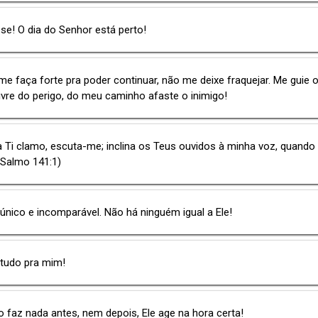
se! O dia do Senhor está perto!
me faça forte pra poder continuar, não me deixe fraquejar. Me guie 
livre do perigo, do meu caminho afaste o inimigo!
 Ti clamo, escuta-me; inclina os Teus ouvidos à minha voz, quando 
(Salmo 141:1)
único e incomparável. Não há ninguém igual a Ele!
 tudo pra mim!
 faz nada antes, nem depois, Ele age na hora certa!