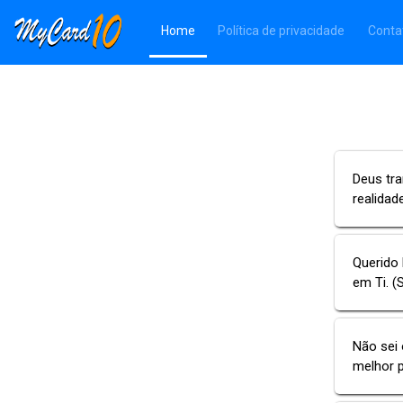
(Página atual)
Home
Política de privacidade
Conta
Deus tr
realidad
Querido 
em Ti. (
Não sei
melhor 