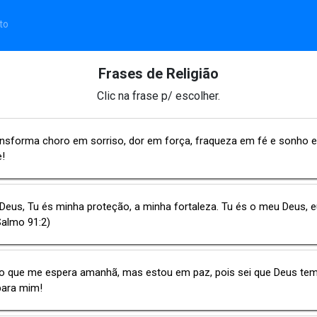
to
Frases de Religião
Clic na frase p/ escolher.
ansforma choro em sorriso, dor em força, fraqueza em fé e sonho 
e!
Deus, Tu és minha proteção, a minha fortaleza. Tu és o meu Deus, e
Salmo 91:2)
 o que me espera amanhã, mas estou em paz, pois sei que Deus te
para mim!