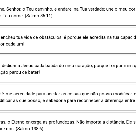
e, Senhor, o Teu caminho, e andarei na Tua verdade; une o meu co
o Teu nome. (Salmo 86:11)
encheu tua vida de obstáculos, é porque ele acredita na tua capaci
por cada um!
 dedicar a Jesus cada batida do meu coração, porque foi por mim 
ção parou de bater!
dê-me serenidade para aceitar as coisas que não posso modificar,
ificar as que posso, e sabedoria para reconhecer a diferença entre 
ras, o Eterno enxerga as profundezas. Não importa a distância, Ele 
re nós. (Salmo 138:6)