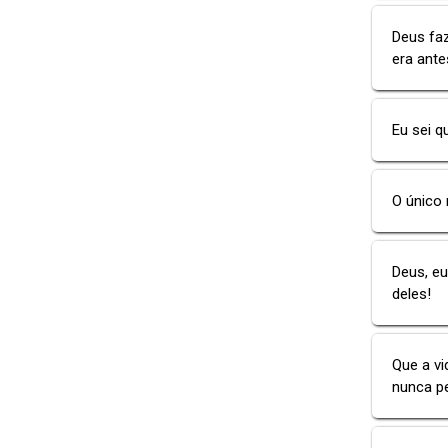
Deus fa
era ante
Eu sei q
O único 
Deus, eu
deles!
Que a v
nunca pe