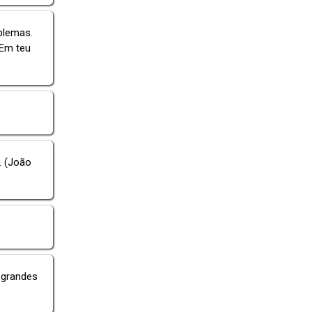
blemas.
 Em teu
. (João
 grandes