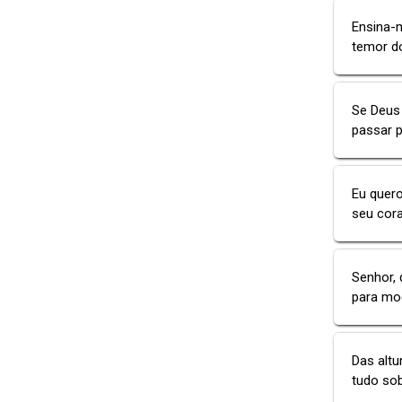
Ensina-m
temor d
Se Deus 
passar 
Eu quero
seu cora
Senhor, 
para mod
Das altu
tudo sob