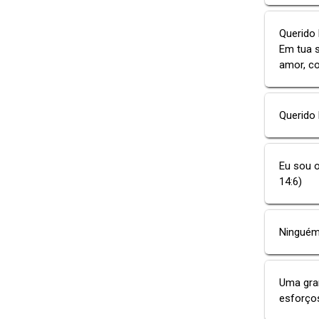
Querido
Em tua 
amor, co
Querido 
Eu sou o
14:6)
Ninguém
Uma gran
esforço