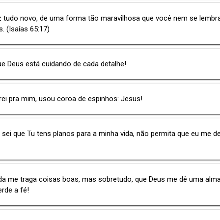
z tudo novo, de uma forma tão maravilhosa que você nem se lemb
s. (Isaías 65:17)
ue Deus está cuidando de cada detalhe!
rei pra mim, usou coroa de espinhos: Jesus!
 sei que Tu tens planos para a minha vida, não permita que eu me d
ida me traga coisas boas, mas sobretudo, que Deus me dê uma alm
rde a fé!