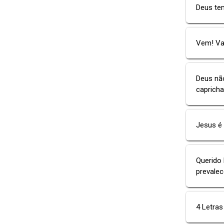
Deus tem
Vem! Vam
Deus não
capricha
Jesus é 
Querido 
prevalec
4 Letras