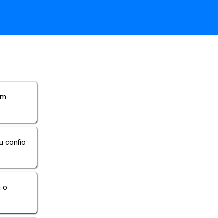
em
u confio
m o