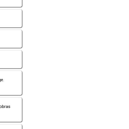
e.
obras