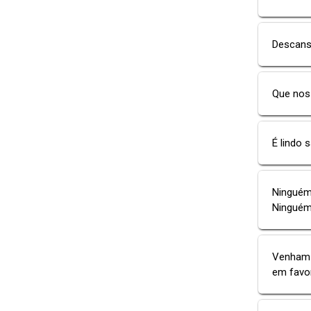
Descanse
Que nos
É lindo 
Ninguém
Ninguém
Venham 
em favo