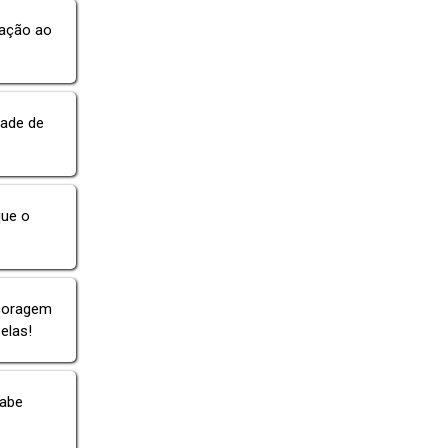
ração ao
dade de
que o
 coragem
elas!
sabe