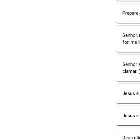
Prepare-
Senhor, 
for, me 
Senhor a
clamar. 
Jesus é 
Jesus é
Deus não