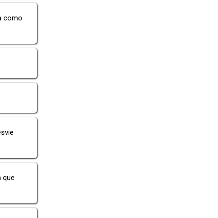
ra como
esvie
a que