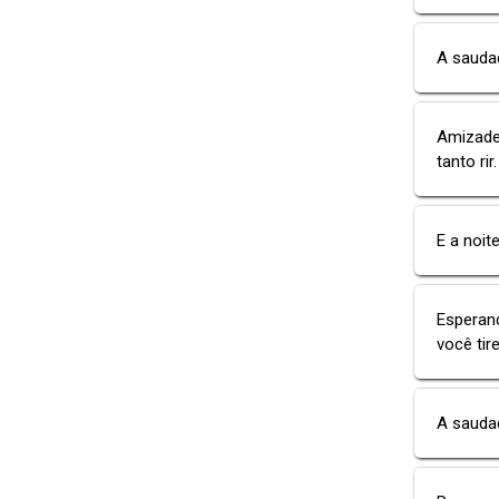
A sauda
Amizade 
tanto ri
E a noit
Esperan
você tir
A saudad