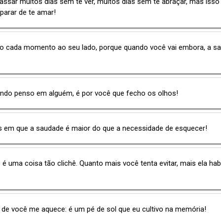
ssar muitos dias sem te ver, muitos dias sem te abraçar, mas isso
parar de te amar!
to cada momento ao seu lado, porque quando você vai embora, a s
ndo penso em alguém, é por você que fecho os olhos!
s em que a saudade é maior do que a necessidade de esquecer!
é uma coisa tão clichê. Quanto mais você tenta evitar, mais ela ha
de você me aquece: é um pé de sol que eu cultivo na memória!