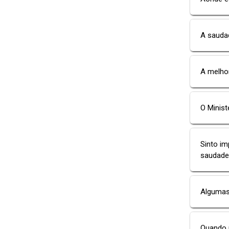
A sauda
A melho
O Minist
Sinto im
saudade,
Algumas
Quando 