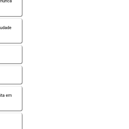
 nunca
audade
bita em