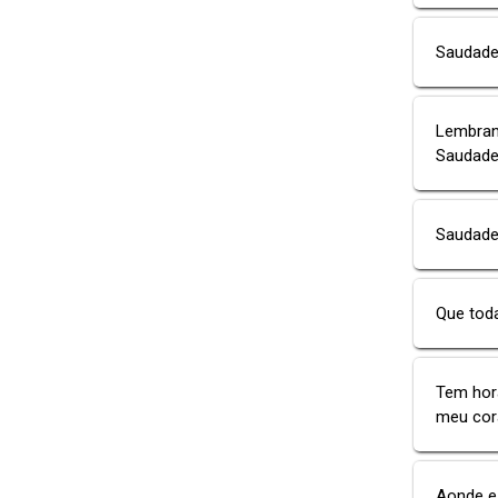
Saudade
Lembran
Saudade
Saudade
Que tod
Tem hora
meu cora
Aonde e