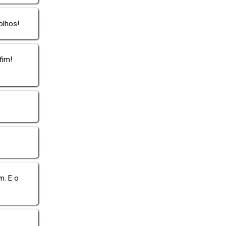
olhos!
fim!
m. E o