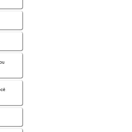
xou
ocê