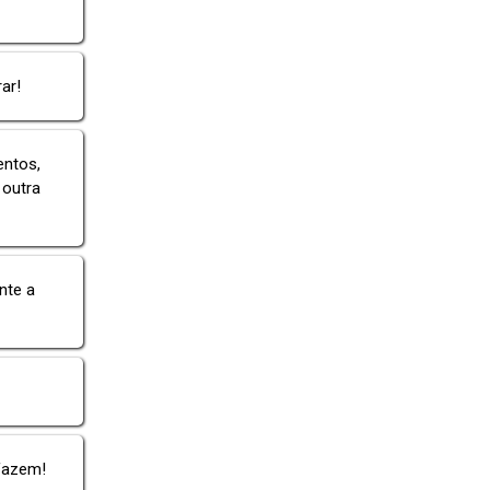
ar!
entos,
 outra
nte a
fazem!