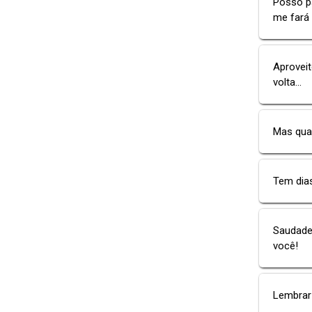
Posso pa
me fará 
Aprovei
volta...
Mas qua
Tem dia
Saudade 
você!
Lembrar 