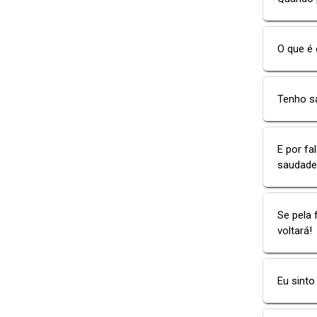
O que é
Tenho sa
E por fa
saudade.
Se pela 
voltará!
Eu sinto