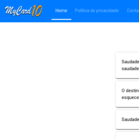
(Página atual)
Home
Política de privacidade
Conta
Saudade 
saudade
O destin
esquecer
Saudade 