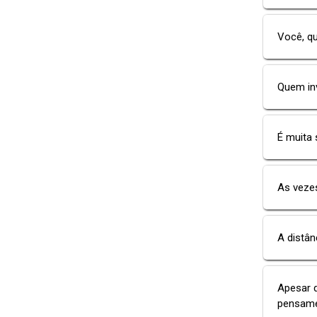
Você, qu
Quem in
É muita
As veze
A distân
Apesar 
pensame