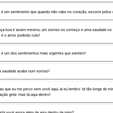
 é um sentimento que quando não cabe no coração, escorre pelos 
ça boa é assim mesmo, um sorriso no começo e uma saudade no 
 é o amor pedindo colo!
 é um dos sentimentos mais urgentes que existem!
a saudade acabe num sorriso!
s que eu me perco sem você aqui, aí eu lembro: tá tão longe de mi
ção grita: mas tá aqui dentro!
stá você agora além de aqui dentro de mim?