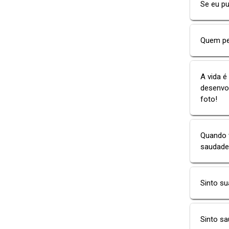
Se eu pu
Quem pen
A vida 
desenvol
foto!
Quando v
saudade
Sinto su
Sinto s