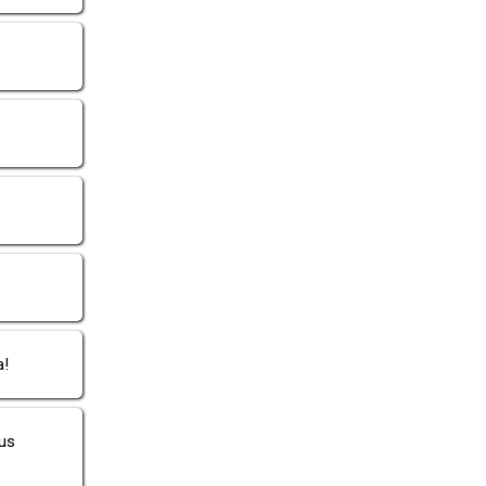
a!
us