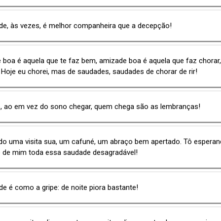
de, às vezes, é melhor companheira que a decepção!
boa é aquela que te faz bem, amizade boa é aquela que faz chorar,
r. Hoje eu chorei, mas de saudades, saudades de chorar de rir!
e, ao em vez do sono chegar, quem chega são as lembranças!
do uma visita sua, um cafuné, um abraço bem apertado. Tô espera
e de mim toda essa saudade desagradável!
e é como a gripe: de noite piora bastante!