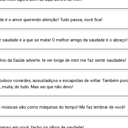
de é o amor querendo atenção! Tudo passa, você fica!
r saudade é a que se mata! O melhor amigo da saudade é o abraço!
ério da Saúde adverte: te ver longe de mim me faz sentir saudades!
pulsos covardes, assustadiços e escapistas de voltar. Também porq
 muita, de tudo. Mas sei que não devo!
 músicas são como máquinas do tempo! Me faz lembrar de você!
penso em você, fecho os olhos de saudade!