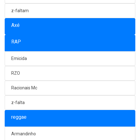
z-faltam
Axé
RAP
Emicida
RZO
Racionais Mc
z-falta
reggae
Armandinho