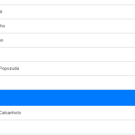
mê
nho
ho
 Popozuda
 Calcanhoto