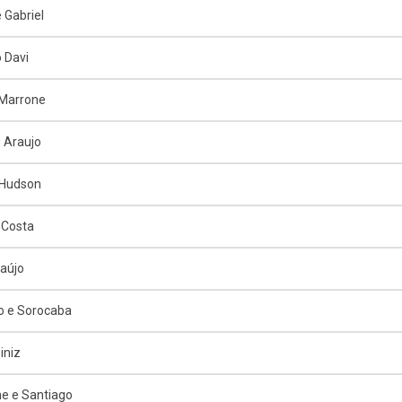
 Gabriel
 Davi
 Marrone
o Araujo
 Hudson
 Costa
raújo
o e Sorocaba
iniz
e e Santiago