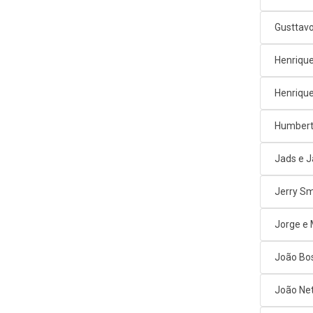
Gusttav
Henrique
Henrique
Humbert
Jads e 
Jerry Sm
Jorge e
João Bos
João Net