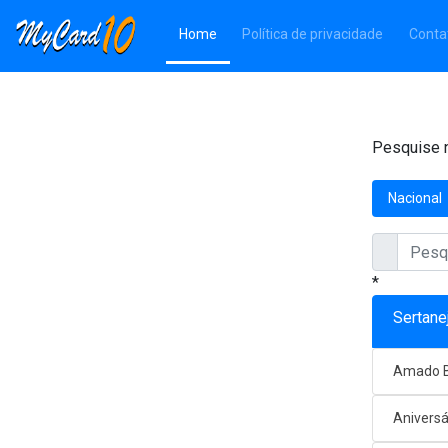
(Página atual)
Home
Política de privacidade
Conta
Pesquise n
Nacional
*
Sertane
Amado B
Aniversá