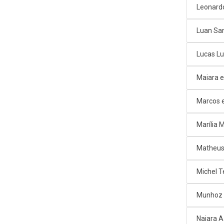
Leonard
Luan Sa
Lucas L
Maiara e
Marcos e
Marília
Matheus
Michel T
Munhoz 
Naiara 