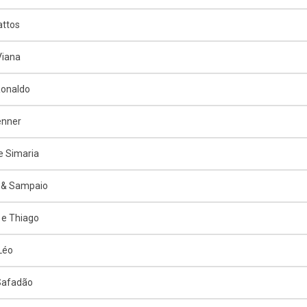
attos
Viana
Ronaldo
enner
e Simaria
 & Sampaio
e Thiago
 Léo
Safadão