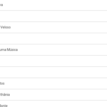
va
 Veloso
 uma Música
tos
thânia
Monte