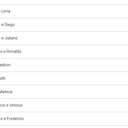
o Lima
 e Diego
 e Juliano
o e Ronaldo
Jadson
ith
 Mateus
co e vinicius
o e Frederico