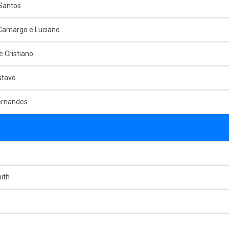
Santos
 Camargo e Luciano
e Cristiano
stavo
ernandes
ith