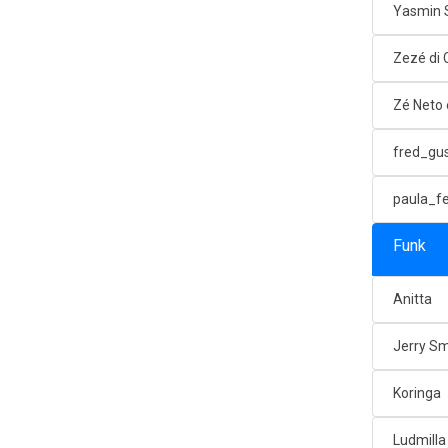
Yasmin 
Zezé di
Zé Neto 
fred_gu
paula_f
Funk
Anitta
Jerry Sm
Koringa
Ludmilla