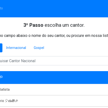
to
3º Passo
escolha um cantor.
o campo abaixo o nome do seu cantor, ou procure em nossa list
Internacional
Gospel
jo
atista
rio 🎈🍰🎁🎉