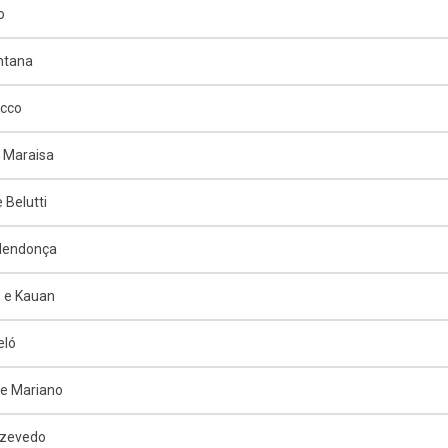
o
ntana
ucco
 Maraisa
 Belutti
 Mendonça
 e Kauan
eló
e Mariano
Azevedo