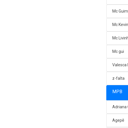
Mc Gui
Mc Kevi
Mc Livin
Mc gui
Valesca
z-falta
MPB
Adriana
Agepê