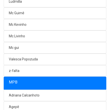
Ludmilla
Mc Guimê
Mc Kevinho
Mc Livinho
Mc gui
Valesca Popozuda
z-falta
MPB
Adriana Calcanhoto
Agepê