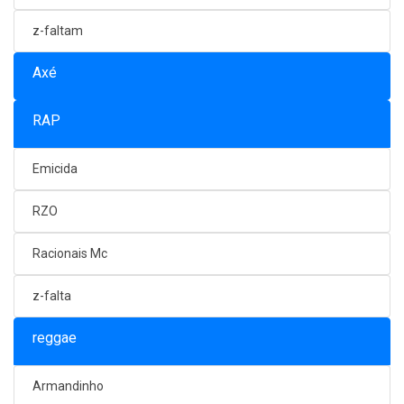
z-faltam
Axé
RAP
Emicida
RZO
Racionais Mc
z-falta
reggae
Armandinho