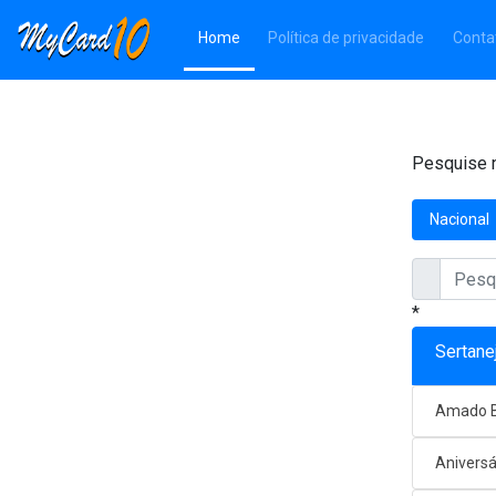
(Página atual)
Home
Política de privacidade
Conta
Pesquise n
Nacional
*
Sertane
Amado B
Aniversá