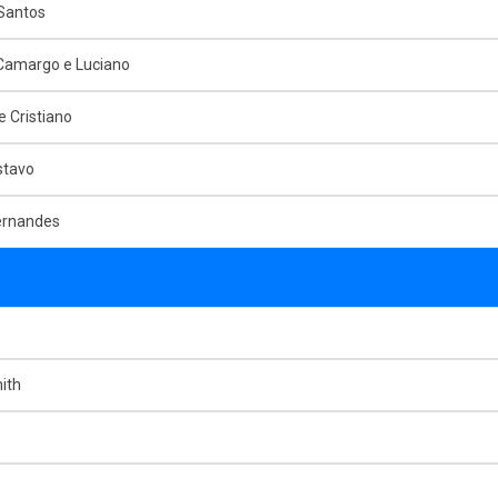
Santos
 Camargo e Luciano
e Cristiano
stavo
ernandes
ith