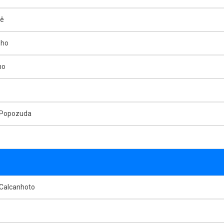
mê
nho
ho
 Popozuda
 Calcanhoto