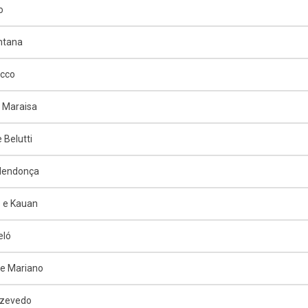
o
ntana
ucco
 Maraisa
 Belutti
 Mendonça
 e Kauan
eló
e Mariano
Azevedo