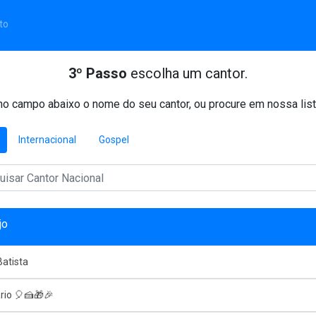
to
3º Passo
escolha um cantor.
o campo abaixo o nome do seu cantor, ou procure em nossa list
Internacional
Gospel
jo
atista
rio 🎈🍰🎁🎉