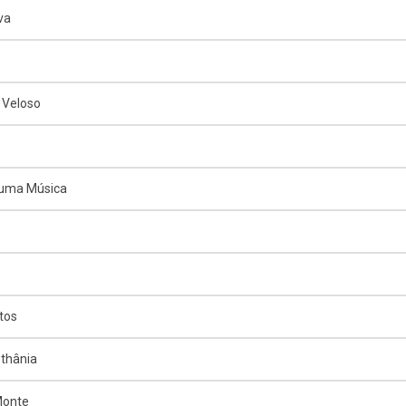
va
 Veloso
 uma Música
tos
thânia
Monte