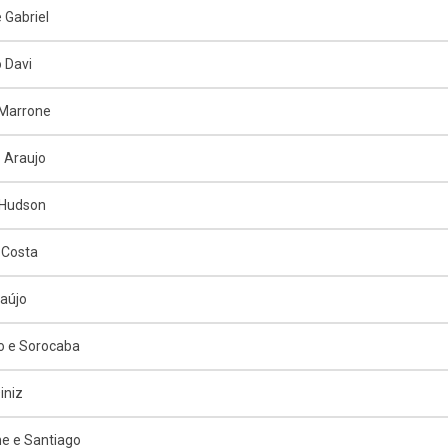
 Gabriel
 Davi
 Marrone
o Araujo
 Hudson
 Costa
raújo
o e Sorocaba
iniz
e e Santiago