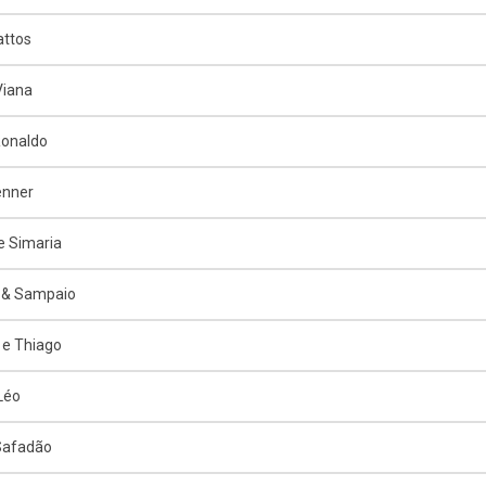
attos
Viana
Ronaldo
enner
e Simaria
 & Sampaio
e Thiago
 Léo
Safadão