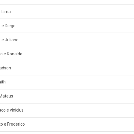
o Lima
 e Diego
 e Juliano
o e Ronaldo
Jadson
ith
 Mateus
co e vinicius
o e Frederico