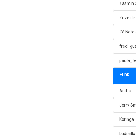
Yasmin 
Zezé di
Zé Neto 
fred_gu
paula_f
Funk
Anitta
Jerry Sm
Koringa
Ludmilla