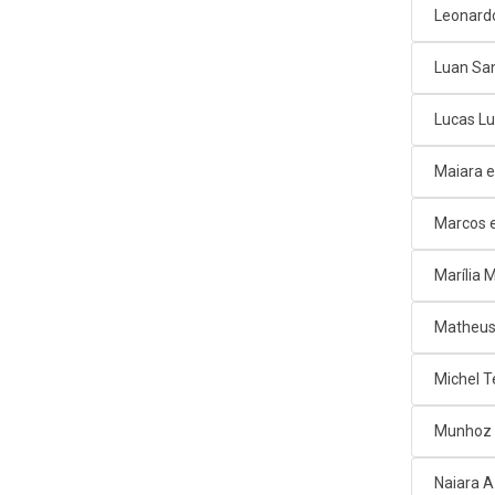
Leonard
Luan Sa
Lucas L
Maiara e
Marcos e
Marília
Matheus
Michel T
Munhoz 
Naiara 