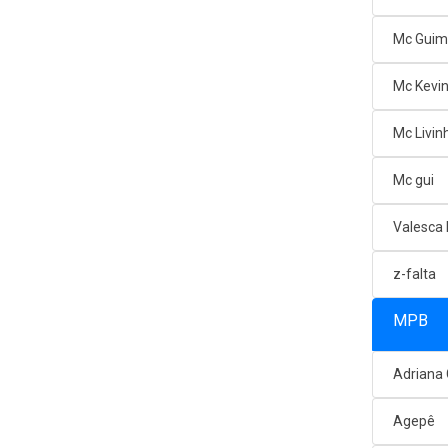
Mc Gui
Mc Kevi
Mc Livin
Mc gui
Valesca
z-falta
MPB
Adriana
Agepê