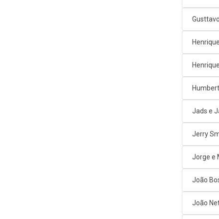
Gusttav
Henrique
Henrique
Humbert
Jads e 
Jerry Sm
Jorge e
João Bos
João Net