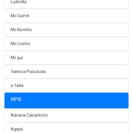
Ludmilla
Mc Guimê
Mc Kevinho
Mc Livinho
Mc gui
Valesca Popozuda
z-falta
MPB
Adriana Calcanhoto
Agepê