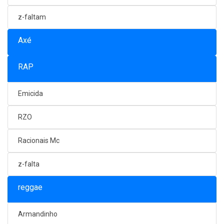
z-faltam
Axé
RAP
Emicida
RZO
Racionais Mc
z-falta
reggae
Armandinho