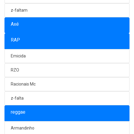
z-faltam
Axé
RAP
Emicida
RZO
Racionais Mc
z-falta
reggae
Armandinho