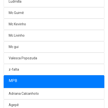
Ludmilla
Mc Guimê
Mc Kevinho
Mc Livinho
Mc gui
Valesca Popozuda
z-falta
MPB
Adriana Calcanhoto
Agepê