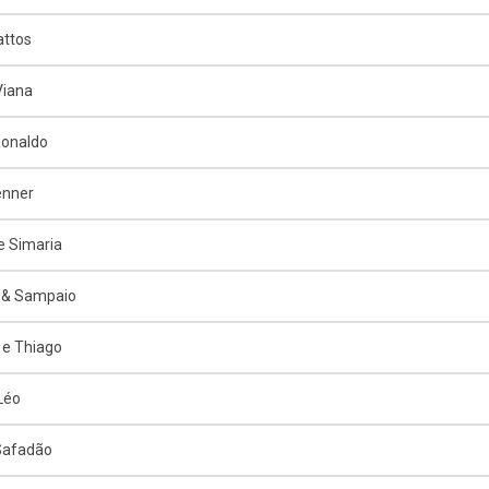
attos
Viana
Ronaldo
enner
e Simaria
 & Sampaio
e Thiago
 Léo
Safadão