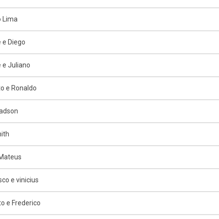
o Lima
 e Diego
 e Juliano
o e Ronaldo
Jadson
ith
 Mateus
co e vinicius
o e Frederico