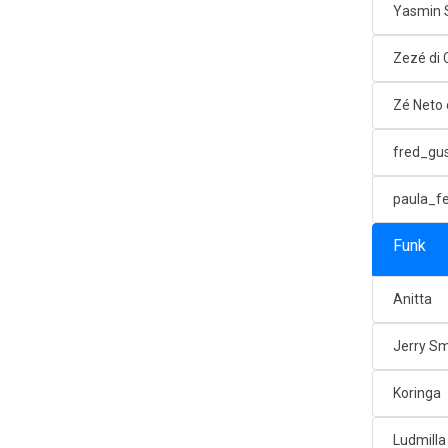
Yasmin 
Zezé di
Zé Neto 
fred_gu
paula_f
Funk
Anitta
Jerry Sm
Koringa
Ludmilla