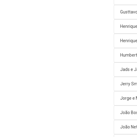
Gusttav
Henrique
Henrique
Humbert
Jads e 
Jerry Sm
Jorge e
João Bos
João Net