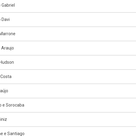
 Gabriel
 Davi
 Marrone
o Araujo
 Hudson
 Costa
raújo
o e Sorocaba
iniz
e e Santiago