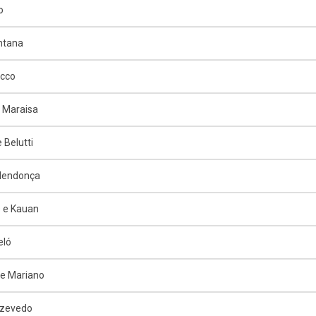
o
ntana
ucco
 Maraisa
 Belutti
 Mendonça
 e Kauan
eló
e Mariano
Azevedo