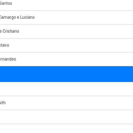
Santos
 Camargo e Luciano
e Cristiano
stavo
ernandes
ith