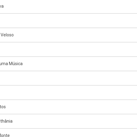
va
 Veloso
 uma Música
tos
thânia
Monte