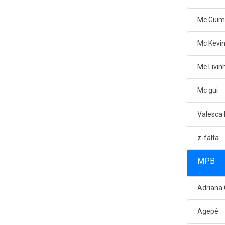
Mc Gui
Mc Kevi
Mc Livin
Mc gui
Valesca
z-falta
MPB
Adriana
Agepê