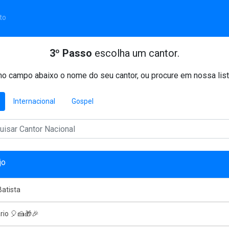
to
3º Passo
escolha um cantor.
o campo abaixo o nome do seu cantor, ou procure em nossa list
Internacional
Gospel
jo
atista
rio 🎈🍰🎁🎉