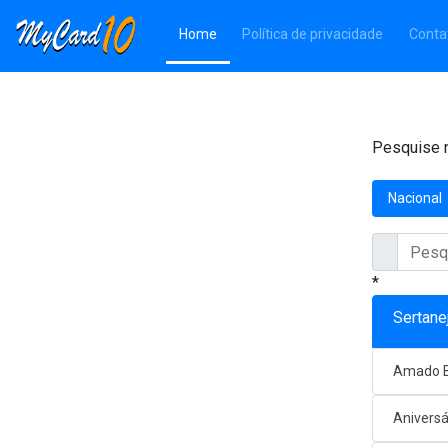
(Página atual)
Home
Política de privacidade
Conta
Pesquise n
Nacional
*
Sertane
Amado B
Aniversá