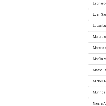
Leonard
Luan Sa
Lucas L
Maiara e
Marcos e
Marília
Matheus
Michel T
Munhoz 
Naiara 