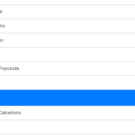
mê
nho
ho
 Popozuda
 Calcanhoto