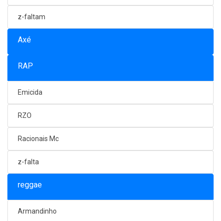
z-faltam
Axé
RAP
Emicida
RZO
Racionais Mc
z-falta
reggae
Armandinho