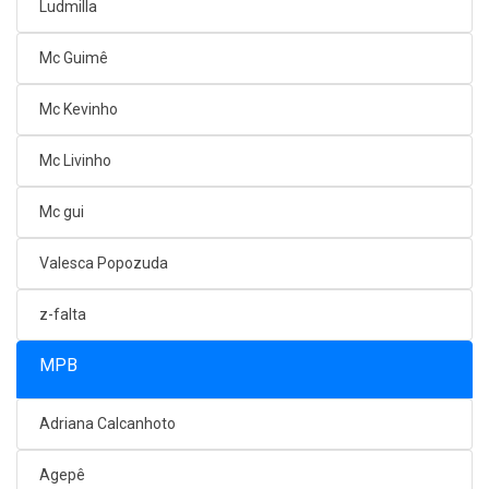
Ludmilla
Mc Guimê
Mc Kevinho
Mc Livinho
Mc gui
Valesca Popozuda
z-falta
MPB
Adriana Calcanhoto
Agepê