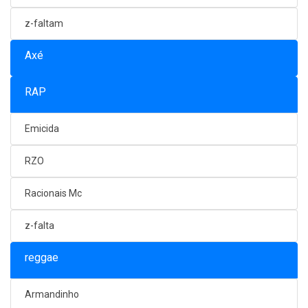
z-faltam
Axé
RAP
Emicida
RZO
Racionais Mc
z-falta
reggae
Armandinho