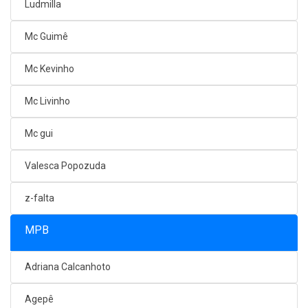
Ludmilla
Mc Guimê
Mc Kevinho
Mc Livinho
Mc gui
Valesca Popozuda
z-falta
MPB
Adriana Calcanhoto
Agepê