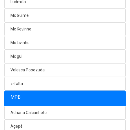
Ludmilla
Mc Guimê
Mc Kevinho
Mc Livinho
Mc gui
Valesca Popozuda
z-falta
MPB
Adriana Calcanhoto
Agepê