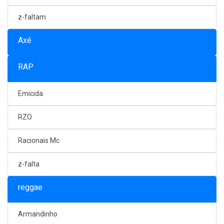
z-faltam
Axé
RAP
Emicida
RZO
Racionais Mc
z-falta
reggae
Armandinho