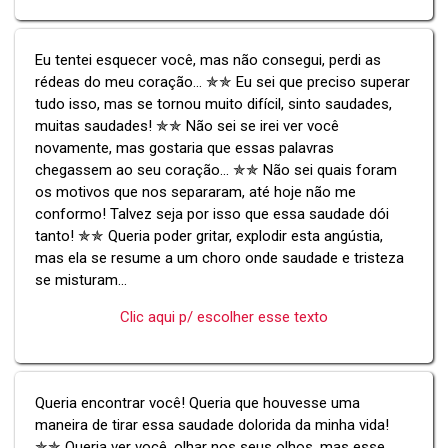
Eu tentei esquecer você, mas não consegui, perdi as
rédeas do meu coração... ✯✯ Eu sei que preciso superar
tudo isso, mas se tornou muito difícil, sinto saudades,
muitas saudades! ✯✯ Não sei se irei ver você
novamente, mas gostaria que essas palavras
chegassem ao seu coração... ✯✯ Não sei quais foram
os motivos que nos separaram, até hoje não me
conformo! Talvez seja por isso que essa saudade dói
tanto! ✯✯ Queria poder gritar, explodir esta angústia,
mas ela se resume a um choro onde saudade e tristeza
se misturam...
Clic aqui p/ escolher esse texto
Queria encontrar você! Queria que houvesse uma
maneira de tirar essa saudade dolorida da minha vida!
✯✯ Queria ver você, olhar nos seus olhos, mas esse