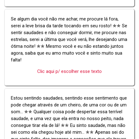
Se algum dia você não me achar, me procure lá fora,
serei a leve brisa da tarde tocando em seu rosto! ✯✯ Se
sentir saudades e não conseguir dormir, me procure nas
estrelas, serei a última que você verá, lhe desejando uma
ótima noite! ✯✯ Mesmo você e eu não estando juntos
agora, saiba que eu amo muito você e sinto muito sua
falta!
Clic aqui p/ escolher esse texto
Estou sentindo saudades, sentindo esse sentimento que
pode chegar através de um cheiro, de uma cor ou de um
som... ✯✯ Qualquer coisa pode despertar essa terrível
saudade, e uma vez que ela entra no nosso peito, nada
consegue tirar ela de lá! ✯✯ Eu sinto saudade, mas não
sei como ela chegou hoje até mim... ✯✯ Apenas sei do
que sinto falta, das imagens e sensações que ela trouxe