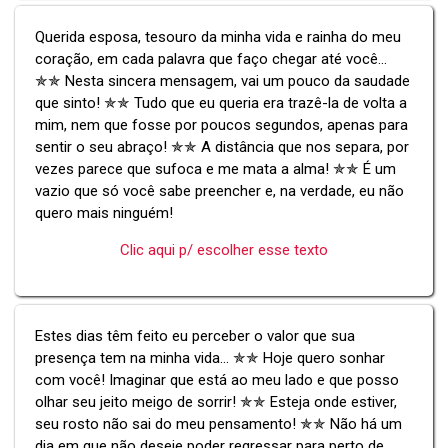
Querida esposa, tesouro da minha vida e rainha do meu
coração, em cada palavra que faço chegar até você...
✯✯ Nesta sincera mensagem, vai um pouco da saudade
que sinto! ✯✯ Tudo que eu queria era trazê-la de volta a
mim, nem que fosse por poucos segundos, apenas para
sentir o seu abraço! ✯✯ A distância que nos separa, por
vezes parece que sufoca e me mata a alma! ✯✯ É um
vazio que só você sabe preencher e, na verdade, eu não
quero mais ninguém!
Clic aqui p/ escolher esse texto
Estes dias têm feito eu perceber o valor que sua
presença tem na minha vida... ✯✯ Hoje quero sonhar
com você! Imaginar que está ao meu lado e que posso
olhar seu jeito meigo de sorrir! ✯✯ Esteja onde estiver,
seu rosto não sai do meu pensamento! ✯✯ Não há um
dia em que não deseje poder regressar para perto de