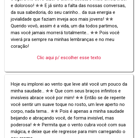
e doloroso! ✯✯ E já sinto a falta das nossas conversas,
da sua sabedoria, do seu carinho... da sua energia e
jovialidade que faziam inveja aos mais jovens! ✯✯
Querido vovô, assim é a vida, um dia todos partimos,
mas você jamais morrerá totalmente... ✯✯ Pois você
viverá pra sempre na minhas lembranças e no meu
coração!
Clic aqui p/ escolher esse texto
Hoje eu implorei ao vento que leve até você um pouco da
minha saudade... ✯✯ Que com seus braços infinitos e
invisíveis abrace você por mim! ✯✯ Então se de repente
você sentir um suave toque no rosto, um leve aperto no
corpo, nada tema... ✯✯ Pois é apenas a minha saudade
beijando e abraçando você, de forma invisível, mas
poderosa! ✯✯ Permita que o vento cubra você com sua
mágica, e deixe que ele regresse para mim carregando o