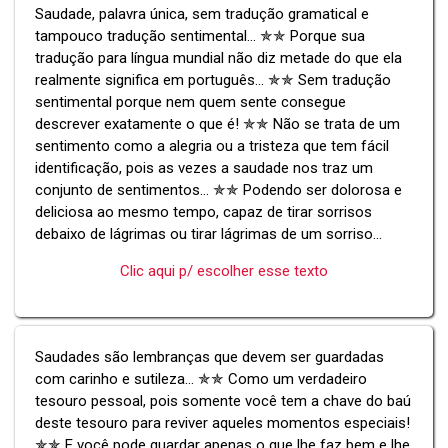
Saudade, palavra única, sem tradução gramatical e
tampouco tradução sentimental... ✯✯ Porque sua
tradução para língua mundial não diz metade do que ela
realmente significa em português... ✯✯ Sem tradução
sentimental porque nem quem sente consegue
descrever exatamente o que é! ✯✯ Não se trata de um
sentimento como a alegria ou a tristeza que tem fácil
identificação, pois as vezes a saudade nos traz um
conjunto de sentimentos... ✯✯ Podendo ser dolorosa e
deliciosa ao mesmo tempo, capaz de tirar sorrisos
debaixo de lágrimas ou tirar lágrimas de um sorriso...
Clic aqui p/ escolher esse texto
Saudades são lembranças que devem ser guardadas
com carinho e sutileza... ✯✯ Como um verdadeiro
tesouro pessoal, pois somente você tem a chave do baú
deste tesouro para reviver aqueles momentos especiais!
✯✯ E você pode guardar apenas o que lhe faz bem e lhe