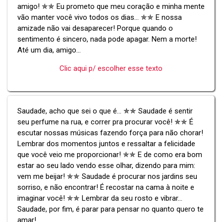
amigo! ✯✯ Eu prometo que meu coração e minha mente
vão manter você vivo todos os dias... ✯✯ E nossa
amizade não vai desaparecer! Porque quando o
sentimento é sincero, nada pode apagar. Nem a morte!
Até um dia, amigo...
Clic aqui p/ escolher esse texto
Saudade, acho que sei o que é... ✯✯ Saudade é sentir
seu perfume na rua, e correr pra procurar você! ✯✯ É
escutar nossas músicas fazendo força para não chorar!
Lembrar dos momentos juntos e ressaltar a felicidade
que você veio me proporcionar! ✯✯ E de como era bom
estar ao seu lado vendo esse olhar, dizendo para mim:
vem me beijar! ✯✯ Saudade é procurar nos jardins seu
sorriso, e não encontrar! É recostar na cama à noite e
imaginar você! ✯✯ Lembrar da seu rosto e vibrar...
Saudade, por fim, é parar para pensar no quanto quero te
amar!