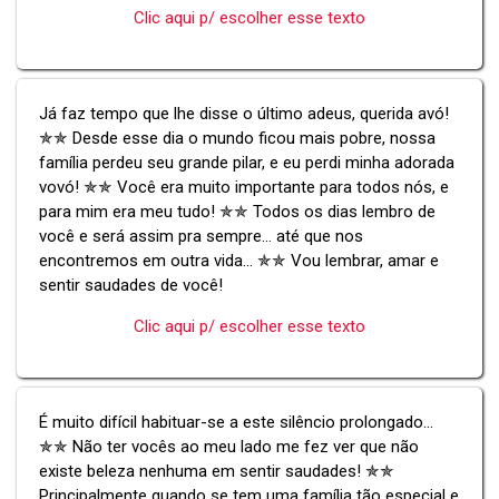
Clic aqui p/ escolher esse texto
Já faz tempo que lhe disse o último adeus, querida avó!
✯✯ Desde esse dia o mundo ficou mais pobre, nossa
família perdeu seu grande pilar, e eu perdi minha adorada
vovó! ✯✯ Você era muito importante para todos nós, e
para mim era meu tudo! ✯✯ Todos os dias lembro de
você e será assim pra sempre... até que nos
encontremos em outra vida... ✯✯ Vou lembrar, amar e
sentir saudades de você!
Clic aqui p/ escolher esse texto
É muito difícil habituar-se a este silêncio prolongado...
✯✯ Não ter vocês ao meu lado me fez ver que não
existe beleza nenhuma em sentir saudades! ✯✯
Principalmente quando se tem uma família tão especial e