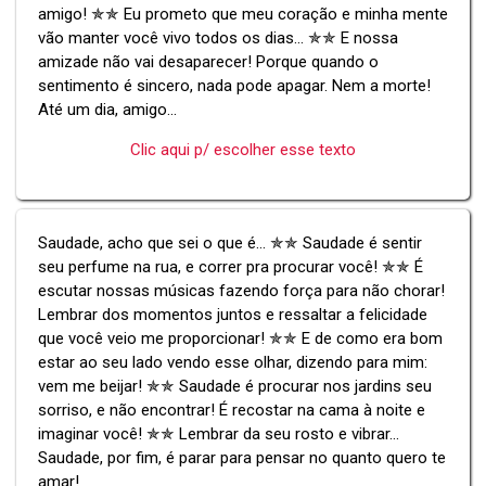
amigo! ✯✯ Eu prometo que meu coração e minha mente
vão manter você vivo todos os dias... ✯✯ E nossa
amizade não vai desaparecer! Porque quando o
sentimento é sincero, nada pode apagar. Nem a morte!
Até um dia, amigo...
Clic aqui p/ escolher esse texto
Saudade, acho que sei o que é... ✯✯ Saudade é sentir
seu perfume na rua, e correr pra procurar você! ✯✯ É
escutar nossas músicas fazendo força para não chorar!
Lembrar dos momentos juntos e ressaltar a felicidade
que você veio me proporcionar! ✯✯ E de como era bom
estar ao seu lado vendo esse olhar, dizendo para mim:
vem me beijar! ✯✯ Saudade é procurar nos jardins seu
sorriso, e não encontrar! É recostar na cama à noite e
imaginar você! ✯✯ Lembrar da seu rosto e vibrar...
Saudade, por fim, é parar para pensar no quanto quero te
amar!