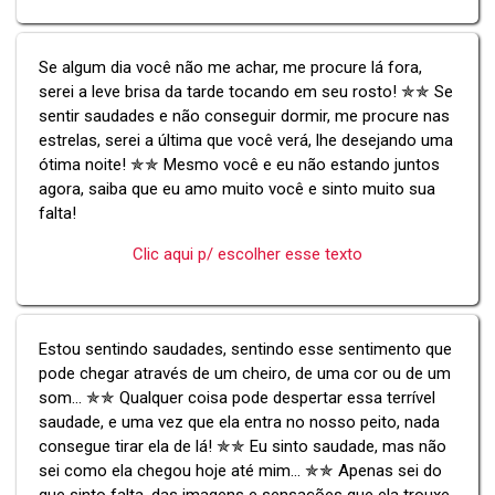
Se algum dia você não me achar, me procure lá fora,
serei a leve brisa da tarde tocando em seu rosto! ✯✯ Se
sentir saudades e não conseguir dormir, me procure nas
estrelas, serei a última que você verá, lhe desejando uma
ótima noite! ✯✯ Mesmo você e eu não estando juntos
agora, saiba que eu amo muito você e sinto muito sua
falta!
Clic aqui p/ escolher esse texto
Estou sentindo saudades, sentindo esse sentimento que
pode chegar através de um cheiro, de uma cor ou de um
som... ✯✯ Qualquer coisa pode despertar essa terrível
saudade, e uma vez que ela entra no nosso peito, nada
consegue tirar ela de lá! ✯✯ Eu sinto saudade, mas não
sei como ela chegou hoje até mim... ✯✯ Apenas sei do
que sinto falta, das imagens e sensações que ela trouxe