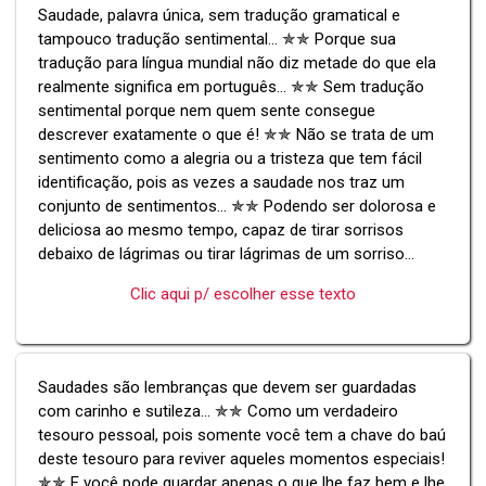
Saudade, palavra única, sem tradução gramatical e
tampouco tradução sentimental... ✯✯ Porque sua
tradução para língua mundial não diz metade do que ela
realmente significa em português... ✯✯ Sem tradução
sentimental porque nem quem sente consegue
descrever exatamente o que é! ✯✯ Não se trata de um
sentimento como a alegria ou a tristeza que tem fácil
identificação, pois as vezes a saudade nos traz um
conjunto de sentimentos... ✯✯ Podendo ser dolorosa e
deliciosa ao mesmo tempo, capaz de tirar sorrisos
debaixo de lágrimas ou tirar lágrimas de um sorriso...
Clic aqui p/ escolher esse texto
Saudades são lembranças que devem ser guardadas
com carinho e sutileza... ✯✯ Como um verdadeiro
tesouro pessoal, pois somente você tem a chave do baú
deste tesouro para reviver aqueles momentos especiais!
✯✯ E você pode guardar apenas o que lhe faz bem e lhe