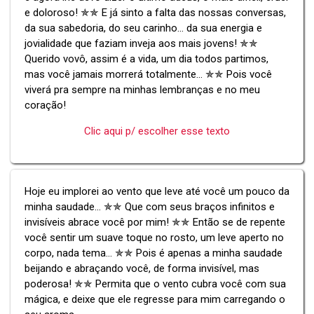
e doloroso! ✯✯ E já sinto a falta das nossas conversas,
da sua sabedoria, do seu carinho... da sua energia e
jovialidade que faziam inveja aos mais jovens! ✯✯
Querido vovô, assim é a vida, um dia todos partimos,
mas você jamais morrerá totalmente... ✯✯ Pois você
viverá pra sempre na minhas lembranças e no meu
coração!
Clic aqui p/ escolher esse texto
Hoje eu implorei ao vento que leve até você um pouco da
minha saudade... ✯✯ Que com seus braços infinitos e
invisíveis abrace você por mim! ✯✯ Então se de repente
você sentir um suave toque no rosto, um leve aperto no
corpo, nada tema... ✯✯ Pois é apenas a minha saudade
beijando e abraçando você, de forma invisível, mas
poderosa! ✯✯ Permita que o vento cubra você com sua
mágica, e deixe que ele regresse para mim carregando o