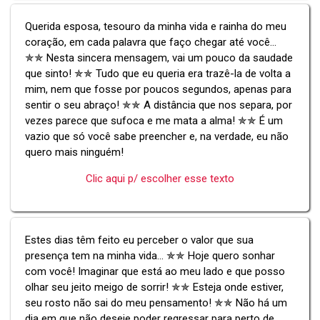
Querida esposa, tesouro da minha vida e rainha do meu
coração, em cada palavra que faço chegar até você...
✯✯ Nesta sincera mensagem, vai um pouco da saudade
que sinto! ✯✯ Tudo que eu queria era trazê-la de volta a
mim, nem que fosse por poucos segundos, apenas para
sentir o seu abraço! ✯✯ A distância que nos separa, por
vezes parece que sufoca e me mata a alma! ✯✯ É um
vazio que só você sabe preencher e, na verdade, eu não
quero mais ninguém!
Clic aqui p/ escolher esse texto
Estes dias têm feito eu perceber o valor que sua
presença tem na minha vida... ✯✯ Hoje quero sonhar
com você! Imaginar que está ao meu lado e que posso
olhar seu jeito meigo de sorrir! ✯✯ Esteja onde estiver,
seu rosto não sai do meu pensamento! ✯✯ Não há um
dia em que não deseje poder regressar para perto de