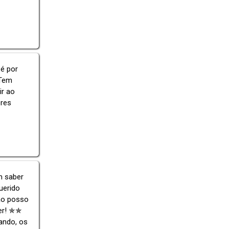
 é por
 Tem
ir ao
ores
m saber
uerido
ão posso
ver! ✯✯
ando, os