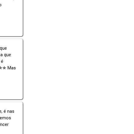
o
 que
ça que
 é
! ✯✯ Mas
e, é nas
ecemos
encer