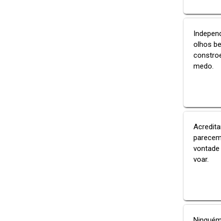
Independ
olhos be
constro
medo.
Acredit
parecem
vontade
voar.
Ninguém