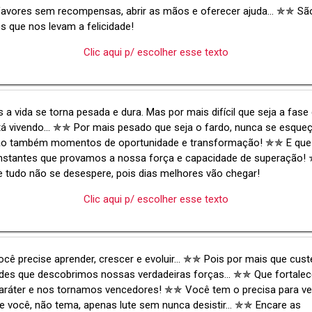
favores sem recompensas, abrir as mãos e oferecer ajuda... ✯✯ Sã
 que nos levam a felicidade!
Clic aqui p/ escolher esse texto
 a vida se torna pesada e dura. Mas por mais difícil que seja a fase
á vivendo... ✯✯ Por mais pesado que seja o fardo, nunca se esque
ão também momentos de oportunidade e transformação! ✯✯ E que
instantes que provamos a nossa força e capacidade de superação
 tudo não se desespere, pois dias melhores vão chegar!
Clic aqui p/ escolher esse texto
ocê precise aprender, crescer e evoluir... ✯✯ Pois por mais que cust
dades que descobrimos nossas verdadeiras forças... ✯✯ Que fortal
aráter e nos tornamos vencedores! ✯✯ Você tem o precisa para v
e você, não tema, apenas lute sem nunca desistir... ✯✯ Encare as