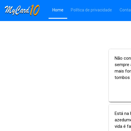
(Página atual)
Home
Política de privacidade
Conta
Não cons
sempre a
mais fo
tombos 
Está na 
azedume 
vida é f