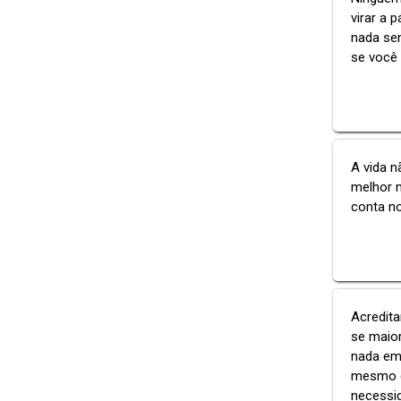
virar a
nada sem
se você 
A vida n
melhor m
conta n
Acredita
se maior
nada em 
mesmo di
necessid