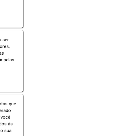
 ser
ores,
as
r pelas
ntas que
erado
 você
ados às
mo sua