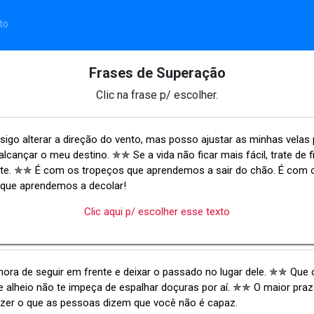
to
Frases de Superação
Clic na frase p/ escolher.
igo alterar a direção do vento, mas posso ajustar as minhas velas 
lcançar o meu destino. ✯✯ Se a vida não ficar mais fácil, trate de f
rte. ✯✯ É com os tropeços que aprendemos a sair do chão. É com 
que aprendemos a decolar!
Clic aqui p/ escolher esse texto
hora de seguir em frente e deixar o passado no lugar dele. ✯✯ Que 
alheio não te impeça de espalhar doçuras por aí. ✯✯ O maior praz
azer o que as pessoas dizem que você não é capaz.