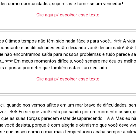
ades como oportunidades, supere-as e torne-se um vencedor!
Clic aqui p/ escolher esse texto
os últimos tempos não têm sido nada fáceis para você... ✯✯ A vida
nconstante e as dificuldades estão deixando você desanimado! ✯✯
ue não encontramos saída para nossos problemas e tudo parece sa
io... ✯✯ Em meus momentos difíceis, você sempre me deu os melh
s e posso prometer que também estarei ao seu lado...
Clic aqui p/ escolher esse texto
cil, quando nos vemos aflitos em um mar bravo de dificuldades, se
azer... ✯✯ Eu sei que você está passando por um momento assim, q
e que as suas forças parecem estar desaparecendo... ✯✯ Mas eu n
ue você desista, porque é com alegria e otimismo que você deve vi
se que assim como o mar mais tempestuoso acaba sempre acalm