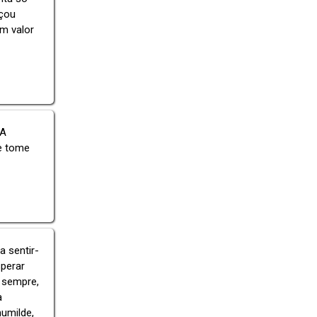
nçou
em valor
 A
de tome
a sentir-
perar
r sempre,
a
humilde,