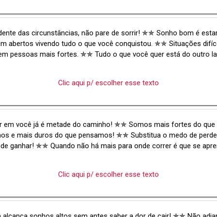
ente das circunstâncias, não pare de sorrir! ✯✯ Sonho bom é esta
m abertos vivendo tudo o que você conquistou. ✯✯ Situações difíc
em pessoas mais fortes. ✯✯ Tudo o que você quer está do outro l
Clic aqui p/ escolher esse texto
ar em você já é metade do caminho! ✯✯ Somos mais fortes do que
os e mais duros do que pensamos! ✯✯ Substitua o medo de perder
 de ganhar! ✯✯ Quando não há mais para onde correr é que se apre
Clic aqui p/ escolher esse texto
 alcança sonhos altos sem antes saber a dor de cair! ✯✯ Não adia