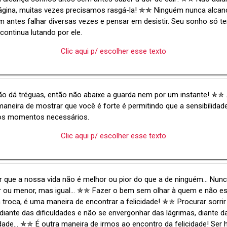
 página, muitas vezes precisamos rasgá-la! ✯✯ Ninguém nunca alca
 antes falhar diversas vezes e pensar em desistir. Seu sonho só t
continua lutando por ele.
Clic aqui p/ escolher esse texto
ão dá tréguas, então não abaixe a guarda nem por um instante! ✯✯
aneira de mostrar que você é forte é permitindo que a sensibilida
os momentos necessários.
Clic aqui p/ escolher esse texto
r que a nossa vida não é melhor ou pior do que a de ninguém... Nunc
 ou menor, mas igual... ✯✯ Fazer o bem sem olhar à quem e não es
troca, é uma maneira de encontrar a felicidade! ✯✯ Procurar sorri
ante das dificuldades e não se envergonhar das lágrimas, diante d
ade... ✯✯ É outra maneira de irmos ao encontro da felicidade! Ser 