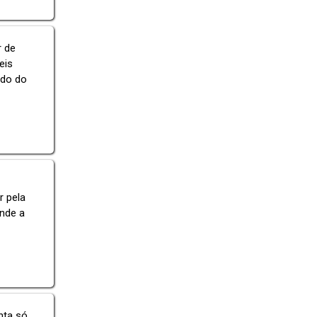
r de
eis
ado do
 pela
nde a
nta só