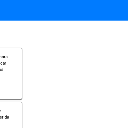
para
icar
os
o
er da