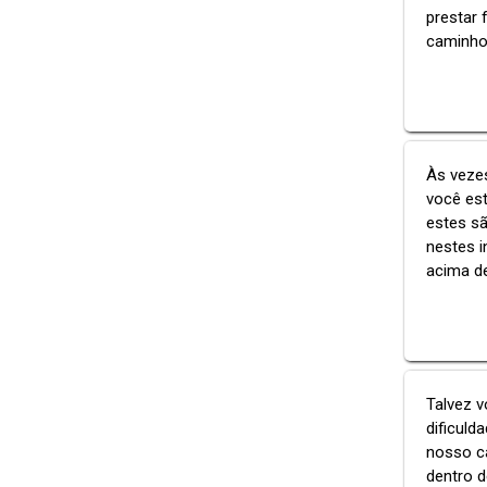
prestar 
caminhos
Às vezes
você est
estes s
nestes 
acima de
Talvez v
dificul
nosso c
dentro d