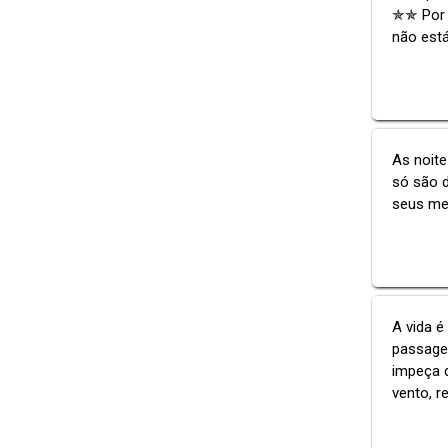
✯✯ Por 
não está
As noite
só são 
seus med
A vida 
passagei
impeça d
vento, r