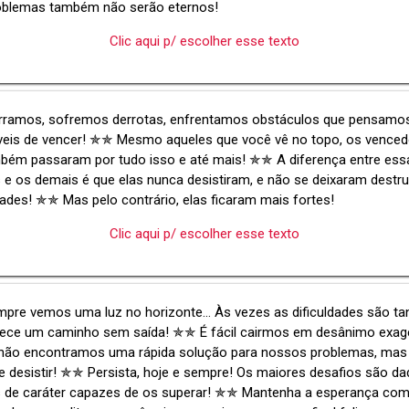
oblemas também não serão eternos!
Clic aqui p/ escolher esse texto
rramos, sofremos derrotas, enfrentamos obstáculos que pensamos
veis de vencer! ✯✯ Mesmo aqueles que você vê no topo, os venced
mbém passaram por tudo isso e até mais! ✯✯ A diferença entre ess
e os demais é que elas nunca desistiram, e não se deixaram destrui
des! ✯✯ Mas pelo contrário, elas ficaram mais fortes!
Clic aqui p/ escolher esse texto
re vemos uma luz no horizonte... Às vezes as dificuldades são ta
rece um caminho sem saída! ✯✯ É fácil cairmos em desânimo exag
não encontramos uma rápida solução para nossos problemas, mas
 desistir! ✯✯ Persista, hoje e sempre! Os maiores desafios são d
 de caráter capazes de os superar! ✯✯ Mantenha a esperança co