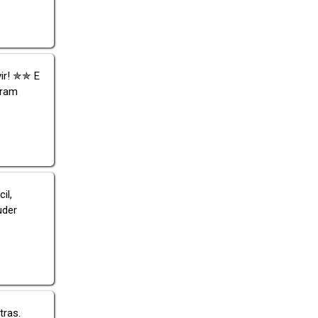
vir! ✯✯ E
aram
il,
uder
tras.