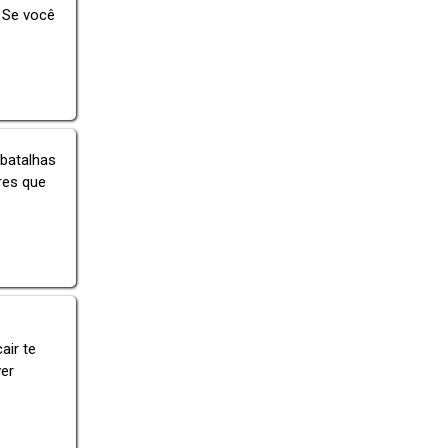
 Se você
batalhas
res que
air te
er