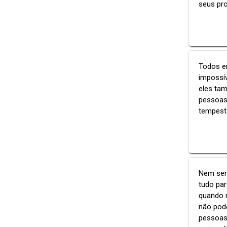
seus pr
Todos e
impossí
eles ta
pessoas 
tempesta
Nem semp
tudo pa
quando 
não pode
pessoas