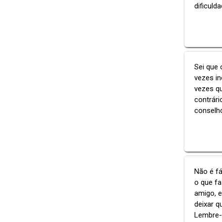
dificuld
Sei que 
vezes i
vezes q
contrár
conselho
Não é fá
o que f
amigo, 
deixar q
Lembre-