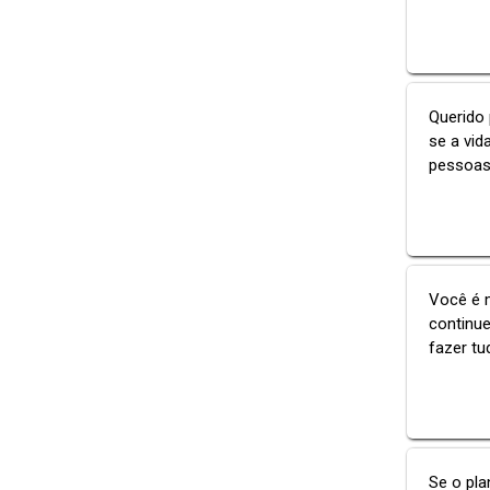
Querido 
se a vid
pessoas 
Você é m
continue
fazer tu
Se o pla