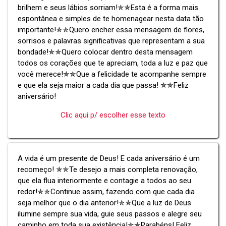
brilhem e seus lábios sorriam!✯✯Esta é a forma mais
espontânea e simples de te homenagear nesta data tão
importante!✯✯Quero encher essa mensagem de flores,
sorrisos e palavras significativas que representam a sua
bondade!✯✯Quero colocar dentro desta mensagem
todos os corações que te apreciam, toda a luz e paz que
você merece!✯✯Que a felicidade te acompanhe sempre
e que ela seja maior a cada dia que passa! ✯✯Feliz
aniversário!
Clic aqui p/ escolher esse texto
A vida é um presente de Deus! E cada aniversário é um
recomeço! ✯✯Te desejo a mais completa renovação,
que ela flua interiormente e contagie a todos ao seu
redor!✯✯Continue assim, fazendo com que cada dia
seja melhor que o dia anterior!✯✯Que a luz de Deus
ilumine sempre sua vida, guie seus passos e alegre seu
caminho em toda sua existência!✯✯Parabéns! Feliz