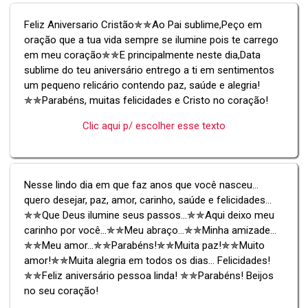
Feliz Aniversario Cristão✯✯Ao Pai sublime,Peço em
oração que a tua vida sempre se ilumine pois te carrego
em meu coração✯✯E principalmente neste dia,Data
sublime do teu aniversário entrego a ti em sentimentos
um pequeno relicário contendo paz, saúde e alegria!
✯✯Parabéns, muitas felicidades e Cristo no coração!
Clic aqui p/ escolher esse texto
Nesse lindo dia em que faz anos que você nasceu…
quero desejar, paz, amor, carinho, saúde e felicidades…
✯✯Que Deus ilumine seus passos…✯✯Aqui deixo meu
carinho por você…✯✯Meu abraço…✯✯Minha amizade…
✯✯Meu amor...✯✯Parabéns!✯✯Muita paz!✯✯Muito
amor!✯✯Muita alegria em todos os dias… Felicidades!
✯✯Feliz aniversário pessoa linda! ✯✯Parabéns! Beijos
no seu coração!