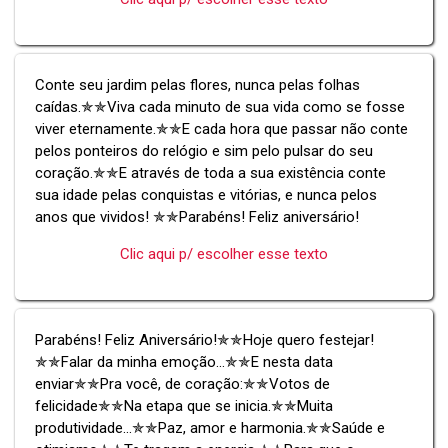
Conte seu jardim pelas flores, nunca pelas folhas
caídas.✯✯Viva cada minuto de sua vida como se fosse
viver eternamente.✯✯E cada hora que passar não conte
pelos ponteiros do relógio e sim pelo pulsar do seu
coração.✯✯E através de toda a sua existência conte
sua idade pelas conquistas e vitórias, e nunca pelos
anos que vividos! ✯✯Parabéns! Feliz aniversário!
Clic aqui p/ escolher esse texto
Parabéns! Feliz Aniversário!✯✯Hoje quero festejar!
✯✯Falar da minha emoção...✯✯E nesta data
enviar✯✯Pra você, de coração:✯✯Votos de
felicidade✯✯Na etapa que se inicia.✯✯Muita
produtividade...✯✯Paz, amor e harmonia.✯✯Saúde e