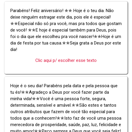
Parabéns! Feliz aniversário! ✯✯ Hoje é o teu dia. Não
deixe ninguém estragar este dia, pois ele é especial!
✯✯Especial não só pra você, mas pra todos que gostam
de você! ✯✯E hoje é especial também para Deus, pois
foi o dia que ele escolheu pra você nascer!✯✯Hoje é um
dia de festa por tua causa.✯✯Seja grata a Deus por este
dia!
Clic aqui p/ escolher esse texto
Hoje é o seu dia! Parabéns pela data e pela pessoa que
tu és!✯✯Agradeço a Deus por você fazer parte da
minha vida!✯✯Você é uma pessoa forte, segura,
determinada, sensível e amável.✯✯São estes e tantos
outros atributos que fazem de você tão especial para
todos que a conhecem!✯✯Isto faz de você uma pessoa
merecedora de prosperidade, saúde, paz, luz, felicidade e
muito amor!✯✯Peço sempre a Deus que você seja feliz!