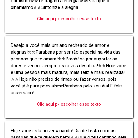
otimismo✯✯Te tragam a energia,✯✯Para que o
dinamismo✯✯Sintonize a alegria.
Clic aqui p/ escolher esse texto
Desejo a você mais um ano recheado de amor e
alegrias!✯✯Parabéns por ser tão especial na vida das
pessoas que te amam!✯✯Parabéns por suportar as
dores e vencer sempre os novos desafios!✯✯Hoje você
é uma pessoa mais madura, mais feliz e mais realizada!
✯✯Hoje não preciso de rimas ou fazer versos, pois
você já é pura poesia!✯✯Parabéns pelo seu dia! E feliz
aniversário!
Clic aqui p/ escolher esse texto
Hoje você está aniversariando! Dia de festa com as
pessoas que te querem bem!✯✯Que o teu caminho seja